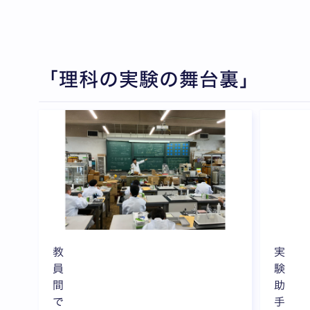
「理科の実験の舞台裏」
全3枚中1枚目を表示中
教
実
員
験
間
助
で
手