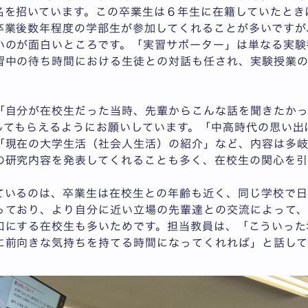
名を招いています。この卒業生は６年生に在籍していたとき
卒業後数年程度の学部生が参加してくれることが多いですが
いのが面白いところです。「実習サポーター」は単なる実験
習中の待ち時間における生徒との対話も任され、実験授業
「自分が在校生だった当時、先輩からこんな話を聞きたか
してもらえるようにお願いしています。「中高時代の思い出
「現在の大学生活（社会人生活）の紹介」など、内容は多岐
の研究内容を発表してくれることも多く、在校生の関心を引
ているのは、卒業生は在校生との年齢も近く、同じ学校で日
っており、より自分に近い立場の先輩達との交流によって、
口にする在校生も多いためです。担当教員は、「こういった
に前向きな気持ちを持てる時間になってくれれば」と話して