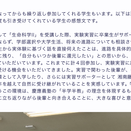
なってからも繰り返し参加してくれる学生もいます。以下は
度も引き受けてくれている学生の感想文です。
して「生命科学II」を受講した際、実験実習に卒業生がサポ
ならず、学部選択や大学生活、将来の進路についても相談さ
生から実体験に基づく話を直接伺えたことは、進路を具体
に残り、「自分もいつか後輩に還元したい」との思いから
ていただいています。これまでに計４回参加し、実験実習に
受ける機会をいただいてきました。実習で関わった後輩が、
輩として入学したり、さらには実習サポーターとして 湘南
年を越えて自然に受け継がれていることを実感しています。
うこの環境は、慶應義塾の「半学半教」の理念を体現する
に立ち返りながら後輩と向き合えることに、大きな喜びと意