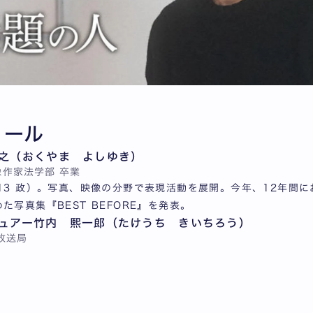
ィール
之（おくやま よしゆき）
像作家
法学部 卒業
013 政）。写真、映像の分野で表現活動を展開。今年、12年間
た写真集『BEST BEFORE』を発表。
ュアー竹内 熙一郎（たけうち きいちろう）
放送局