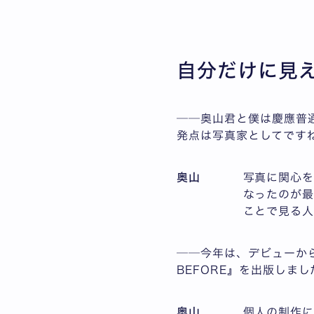
自分だけに見
──奥山君と僕は慶應普
発点は写真家としてです
奥山
写真に関心を
なったのが最
ことで見る
──今年は、デビューから
BEFORE』を出版しま
奥山
個人の制作に