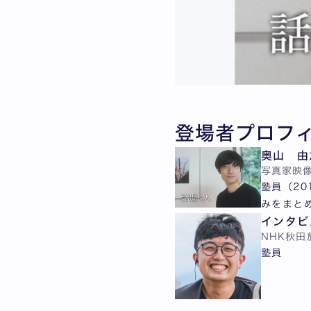
登場者プロフ
奥山 由
写真家
映
塾員（2
みをまとめ
インタビ
NHK秋田
塾員