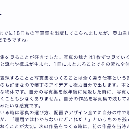
み
RE』までに18冊もの写真集を出版してこられましたが、奥山君
だそうですね。
集を見ることが好きでした。写真の魅力は1枚ずつ見てい
と流れや構成が生まれ、1冊にまとまることでその流れ全
表現することと写真集をつくることは全く違う仕事という
のも好きなので装丁のアイデアも極力自分で出します。本
な物体です。自分の写真集を数年後に見返した時に、写真
付くことも少なくありません。自分の作品を写真集で残して
みたいな感覚です。
ている時は写真の選び方、配置やデザイン全てに自分の中で
が、「理屈ではわからないけどこれだ！」というものも残
おくことが大切。次の作品をつくる時に、前の作品を当時