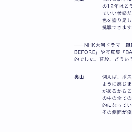
の12年はこ
ていい状態だ
色を塗り足し
挑戦できます
──NHK大河ドラマ「麒
BEFORE』や写真集『B
的でした。普段、どうい
奥山
例えば、ポ
ように感じま
があるからこ
の中の全て
的になってい
その側面が