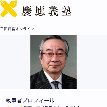
English
安冨潔：「日本版司法取引」の導入で刑事司法はどう変わ
る
公開日：2018.10.17
三田評論オンライン
執筆者プロフィール