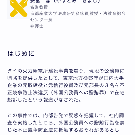
安冨 潔（やすとみ きよし）
名誉教授
京都産業大学法務研究科客員教授・法教育総合
センター長
弁護士
はじめに
タイの火力発電所建設事業を巡り、現地の公務員に
賄賂を提供したとして、東京地方検察庁が国内大手
企業の元取締役と元執行役員及び元部長の３名を不
正競争防止法違反（外国公務員への贈賄罪）で在宅
起訴したという報道がなされた。
この事件では、内部告発で疑惑を把握して、社内調
査を実施したところ、外国公務員への贈賄行為を禁
じた不正競争防止法に抵触するおそれがあるとし