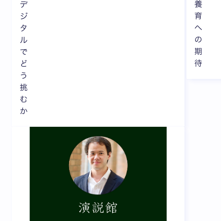
養
デ
育
ジ
へ
タ
の
ル
期
で
待
ど
う
挑
む
か