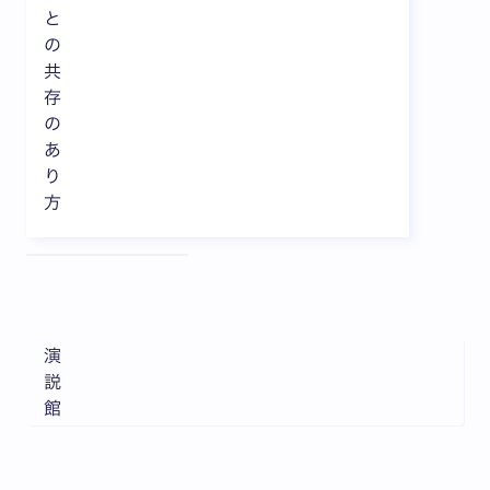
と
の
共
存
の
あ
り
方
全3枚中1枚目を表示中
演
説
館