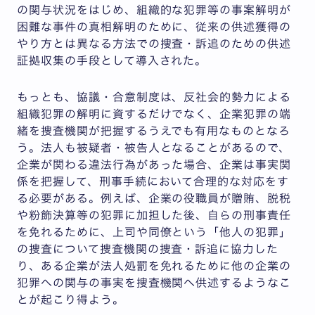
の関与状況をはじめ、組織的な犯罪等の事案解明が
困難な事件の真相解明のために、従来の供述獲得の
やり方とは異なる方法での捜査・訴追のための供述
証拠収集の手段として導入された。
もっとも、協議・合意制度は、反社会的勢力による
組織犯罪の解明に資するだけでなく、企業犯罪の端
緒を捜査機関が把握するうえでも有用なものとなろ
う。法人も被疑者・被告人となることがあるので、
企業が関わる違法行為があった場合、企業は事実関
係を把握して、刑事手続において合理的な対応をす
る必要がある。例えば、企業の役職員が贈賄、脱税
や粉飾決算等の犯罪に加担した後、自らの刑事責任
を免れるために、上司や同僚という「他人の犯罪」
の捜査について捜査機関の捜査・訴追に協力した
り、ある企業が法人処罰を免れるために他の企業の
犯罪への関与の事実を捜査機関へ供述するようなこ
とが起こり得よう。