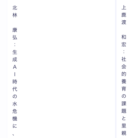
上
北
鹿
林
渡
康
和
弘
宏
：
：
生
社
成
会
Ａ
的
Ｉ
養
時
育
代
の
の
課
水
題
危
と
機
里
に
親
、