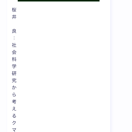
桜
井
良
：
社
会
科
学
研
究
か
ら
考
え
る
ク
マ