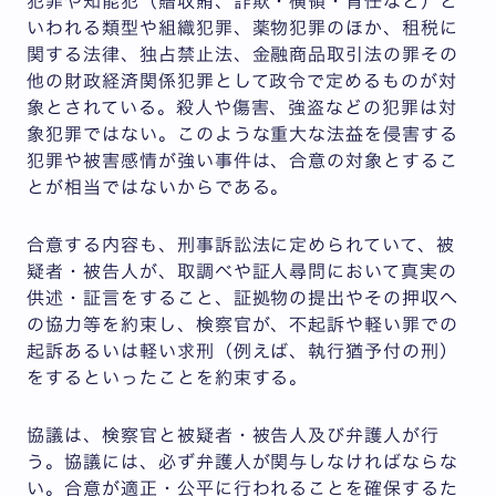
犯罪や知能犯（贈収賄、詐欺・横領・背任など）と
いわれる類型や組織犯罪、薬物犯罪のほか、租税に
関する法律、独占禁止法、金融商品取引法の罪その
他の財政経済関係犯罪として政令で定めるものが対
象とされている。殺人や傷害、強盗などの犯罪は対
象犯罪ではない。このような重大な法益を侵害する
犯罪や被害感情が強い事件は、合意の対象とするこ
とが相当ではないからである。
合意する内容も、刑事訴訟法に定められていて、被
疑者・被告人が、取調べや証人尋問において真実の
供述・証言をすること、証拠物の提出やその押収へ
の協力等を約束し、検察官が、不起訴や軽い罪での
起訴あるいは軽い求刑（例えば、執行猶予付の刑）
をするといったことを約束する。
協議は、検察官と被疑者・被告人及び弁護人が行
う。協議には、必ず弁護人が関与しなければならな
い。合意が適正・公平に行われることを確保するた