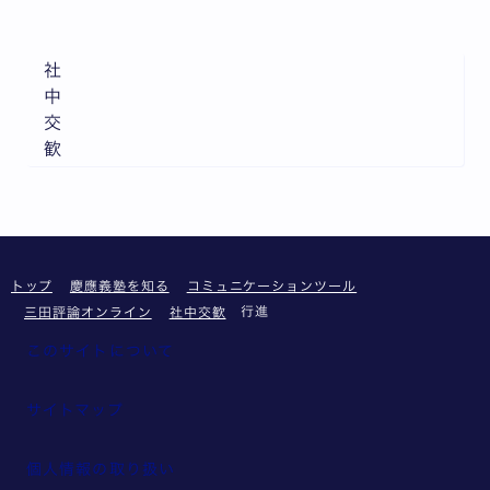
社
中
交
歓
トップ
慶應義塾を知る
コミュニケーションツール
行進
三田評論オンライン
社中交歓
このサイトについて
サイトマップ
個人情報の取り扱い