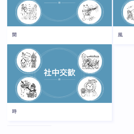
開
風
時
全3枚中1枚目を表示中