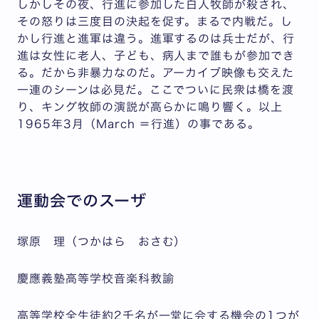
しかしその夜、行進に参加した白人牧師が殺され、
その怒りは三度目の決起を促す。まるで内戦だ。し
かし行進と進軍は違う。進軍するのは兵士だが、行
進は女性に老人、子ども、病人まで誰もが参加でき
る。だから非暴力なのだ。アーカイブ映像も交えた
一連のシーンは必見だ。ここでついに民衆は橋を渡
り、キング牧師の演説が高らかに鳴り響く。以上
1965年3月（March ＝行進）の事である。
運動会でのスーザ
塚原 理（つかはら おさむ）
慶應義塾高等学校音楽科教諭
高等学校全生徒約2千名が一堂に会する機会の1つが