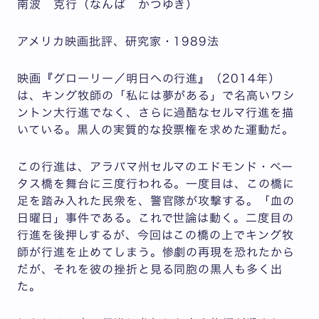
南波 克行（なんば かつゆき）
アメリカ映画批評、研究家・1989法
映画『グローリー／明日への行進』（2014年）
は、キング牧師の「私には夢がある」で名高いワシ
ントン大行進でなく、さらに過酷なセルマ行進を描
いている。黒人の実質的な投票権を求めた運動だ。
この行進は、アラバマ州セルマのエドモンド・ぺー
タス橋を舞台に三度行われる。一度目は、この橋に
足を踏み入れた民衆を、警官隊が攻撃する。「血の
日曜日」事件である。これで世論は動く。二度目の
行進を後押しするが、今回はこの橋の上でキング牧
師が行進を止めてしまう。惨劇の再現を恐れたから
だが、それを彼の挫折と見る同胞の黒人も多く出
た。