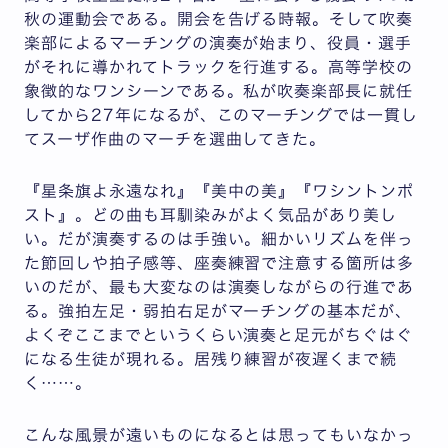
秋の運動会である。開会を告げる時報。そして吹奏
楽部によるマーチングの演奏が始まり、役員・選手
がそれに導かれてトラックを行進する。高等学校の
象徴的なワンシーンである。私が吹奏楽部長に就任
してから27年になるが、このマーチングでは一貫し
てスーザ作曲のマーチを選曲してきた。
『星条旗よ永遠なれ』『美中の美』『ワシントンポ
スト』。どの曲も耳馴染みがよく気品があり美し
い。だが演奏するのは手強い。細かいリズムを伴っ
た節回しや拍子感等、座奏練習で注意する箇所は多
いのだが、最も大変なのは演奏しながらの行進であ
る。強拍左足・弱拍右足がマーチングの基本だが、
よくぞここまでというくらい演奏と足元がちぐはぐ
になる生徒が現れる。居残り練習が夜遅くまで続
く……。
こんな風景が遠いものになるとは思ってもいなかっ