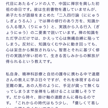
代目にあたるインドの人で、中国に禅宗を興した初
祖の命日です。彼は生前書物を遺していませんが、
弟子たちが語録をまとめた「二入四行論（ににゅう
しぎょうろん）」では禅の修行のあり方を、知識か
ら入る理入（りにゅう）と、実践から入る行入（ぎ
ょうにゅう）の二要素で説いています。禅の知識を
ただ学ぶだけでは、かえって心は無縄自縛に陥って
しまう。反対に、知識なくむやみに動き回っても、
心は妄念から解放されない。智恵とそれに基づく修
行の実践が伴い初めて、生きる苦しみからの解放が
得られるという教えです。
私自身、精神科診療と自坊の護寺に携わる中で達磨
さんの教えに学ぶ日々ですが、それを体現するのは
至難の業。あの人形のように、手足が腐って無くな
ってしまうまで坐禅をし続けることは難しそうで
す。だから時々、掛け軸の達磨さんに尋ねるので
す。「これからの時代はもう少し、『優しくて易し