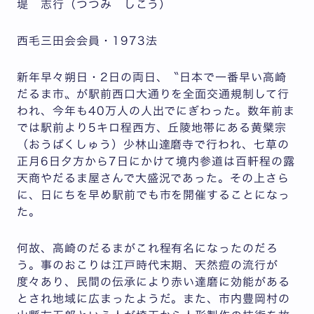
堤 志行（つつみ しこう）
西毛三田会会員・1973法
新年早々朔日・2日の両日、〝日本で一番早い高崎
だるま市〟が駅前西口大通りを全面交通規制して行
われ、今年も40万人の人出でにぎわった。数年前ま
では駅前より5キロ程西方、丘陵地帯にある黄檗宗
（おうばくしゅう）少林山達磨寺で行われ、七草の
正月6日夕方から7日にかけて境内参道は百軒程の露
天商やだるま屋さんで大盛況であった。その上さら
に、日にちを早め駅前でも市を開催することになっ
た。
何故、高崎のだるまがこれ程有名になったのだろ
う。事のおこりは江戸時代末期、天然痘の流行が
度々あり、民間の伝承により赤い達磨に効能がある
とされ地域に広まったようだ。また、市内豊岡村の