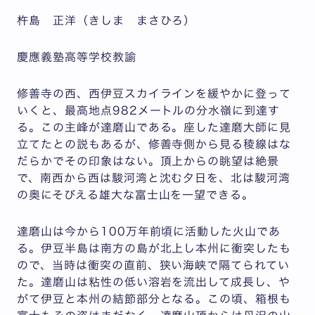
杵島 正洋（きしま まさひろ）
慶應義塾高等学校教諭
修善寺の西、西伊豆スカイラインを緩やかに登って
いくと、最高地点982メートルの分水嶺に到達す
る。この主峰が達磨山である。座した達磨大師に見
立てたとの説もあるが、修善寺側から見る稜線はな
だらかでその印象はない。頂上からの眺望は絶景
で、南西から西は駿河湾と沈む夕日を、北は駿河湾
の奥にそびえる雄大な富士山を一望できる。
達磨山は今から100万年前頃に活動した火山であ
る。伊豆半島は南方の島が北上し本州に衝突したも
ので、当時は衝突の直前、狭い海峡で隔てられてい
た。達磨山は粘性の低い溶岩を流出して成長し、や
がて伊豆と本州の結節部分となる。この頃、箱根も