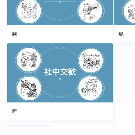
開
風
時
全3枚中1枚目を表示中