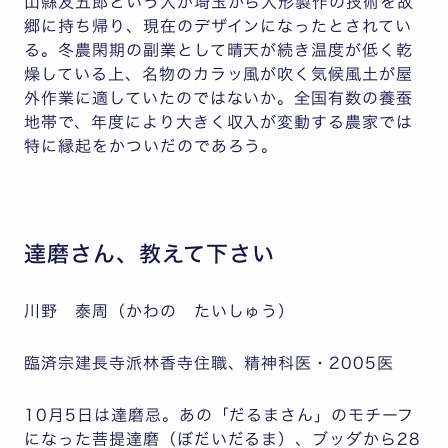
山縣友五郎という人が埼玉から人形製作の技術を故
郷に持ち帰り、現在のデザインになったとされてい
る。冬農閑期の副業として晴天が続き温度が低く乾
燥している上、名物のカラッ風が吹く気候風土が屋
外作業に適していたのではないか。全国有数の養蚕
地帯で、年度により大きく収入が変動する農家では
特に縁起をかついだのであろう。
達磨さん、教えて下さい
川野 泰周（かわの たいしゅう）
臨済宗建長寺派林香寺住職、精神科医・2005医
10月5日は達磨忌。あの「だるまさん」のモチーフ
になった菩提達磨（ぼだいだるま）、ブッダから28