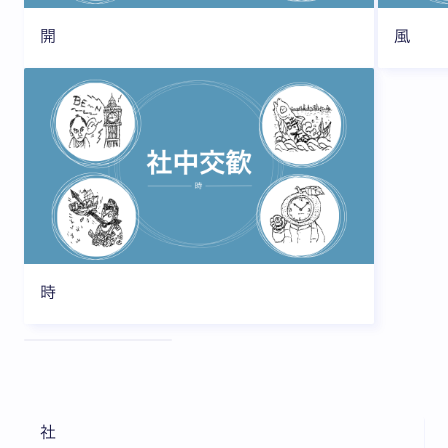
開
風
時
全3枚中1枚目を表示中
社