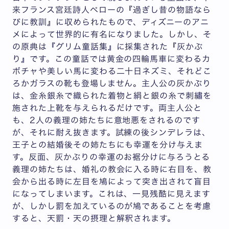
来フランス宮廷詩人ペローの『過ぎし昔の物語なら
びに教訓』に収められたもので、ディズニーのアニ
メによって世界的に有名になりました。しかし、そ
の原典は『グリム童話集』に採集された『灰かぶ
り』です。この童話では黄金の四輪馬車に変わるカ
ボチャや美しい馬に変わる二十日ネズミ、それどこ
ろかガラスの靴も登場しません。主人公の灰かぶり
は、金糸銀糸で織られた着物と絹と銀の糸で刺繡を
施された上靴を与えられるだけです。両主人公と
も、2人の義理の姉たちに意地悪をされるのです
が、それに耐え抜きます。試練の後シンデレラは、
王子との結婚後その姉たちにも幸運を分け与えま
す。反面、灰かぶりの幸運のお裾分けに与ろうとる
義理の姉たちは、婚礼の教会に入る時に右目を、教
会から出る時に左目を鳩によって突き出されて盲目
になってしまいます。これは、一見残酷に見えます
が、しかし罰を加えているのが鳩であることを考慮
すると、天罰・天の摂理と解釈されます。