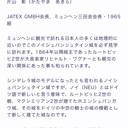
片山 彰（かたやま あきら）
JATEX GMBH会長、ミュンヘン三田会会長・1965
経
ミュンヘンに観光で訪れる日本人の多くは地理的に
近いのでこのノイシュバンシュタイン城を必ず見学
に訪れます。1864年以降城主であったルートビッ
ヒ2世が大音楽家リヒャルト・ワグナーとも親交の
深い関係にあった事も知られています。
シンデレラ城のモデルになったとも言われるノイシ
ュバンシュタイン城ですが、ノイ（NEU）とはドイ
ツ語で新しいと言う意味で、ルートビッヒ2世の
親、マクシミリアン2世が建てたホエンシュバンガ
ウ城、その城をドイツの中世の騎士の城の模範とし
て新しく建てた城なのです。