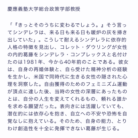
慶應義塾大学総合政策学部教授
「『きっとそのうちに変わるでしょう。』そう言っ
てシンデレラは、来る日も来る日も暖炉の灰を掃き
出していた」。こうして耐えるシンデレラに依存的
人格の特徴を見出し、コレット・ダウリングが女性
の内的葛藤をシンデレラ・コンプレックスと名付け
たのは1981年、今から40年前のことである。彼女
は、自身の再婚体験と、自ら受けた精神分析の経験
を生かし、米国で同時代に生きる女性の隠された心
理を洞察した。自由獲得のためのフェミニズム運動
が頂点に達した後、当時の女性の深層にあったもの
とは、自分の人生を変えてくれるもの、頼れる誰か
を求める願望だった。表向きには活躍していても、
潜在的には依存心を抱き、自立への不安や恐怖を自
覚なしに抱えている。そのため、自身の能力、とり
わけ創造性を十全に発揮できない葛藤が生じる。