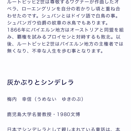
ルートビッヒ2世は尊敬するワグナーが作曲したオ
ペラ、ローエングリンを自分の若かりし頃と重ね合
わせたのです。シュバンとはドイツ語で白鳥の事。
シュバンガウ伯爵の紋章の水鳥でもあります。
1866年にバイエルン地方はオーストリアと同盟を組
み、覇権を試みるプロイセンと対峙するも敗北。以
後、ルートビッヒ2世はバイエルン地方の主権者では
無くなり、不幸な人生を歩む事となります。
灰かぶりとシンデレラ
梅内 幸信（うめない ゆきのぶ）
鹿児島大学名誉教授・1980文博
日本でシンデレラとして親しまれている童話は、本