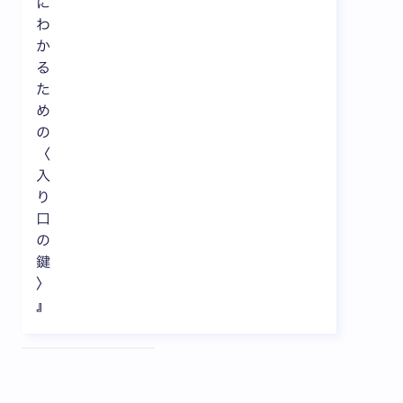
に
わ
か
る
た
め
の
〈
入
り
口
の
鍵
〉
』
全3枚中1枚目を表示中