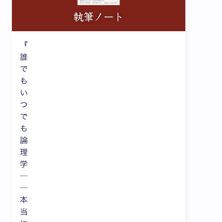
『
誰
で
も
い
つ
で
も
論
理
学
─
─
本
当