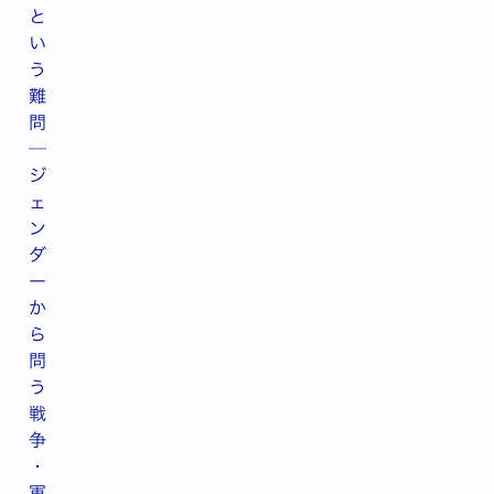
と
い
う
難
問
─
ジ
ェ
ン
ダ
ー
か
ら
問
う
戦
争
・
軍