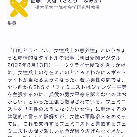
佐藤 文香（さとう ふみか）
一橋大学大学院社会学研究科教授
塾員
「口紅とライフル、女性兵士の意外性」というちょ
っと扇情的なタイトルの記事（朝日新聞デジタル
2022年8月13日）――ウクライナ侵攻をきっかけ
に、女性兵士の存在にこのところにわかにスポット
ライトが当たるようになった。若い男性の間では、
少し前からSNSで「フェミニストはジェンダー平等
を主張するのに、兵役の男女平等を訴えないのはお
かしい」といった主張も散見されている。フェミニ
ストを「男性のようになりたい女性」に解消するの
は端的に言って誤解だが、女性の軍隊参入をめぐっ
ては、これを支持するフェミニストと警戒するフェ
ミニストの間で激しい論争が繰り広げられてきた。