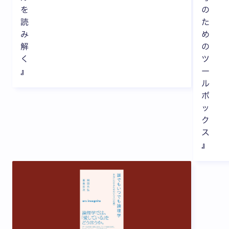
を
の
読
た
み
め
解
の
く
ツ
』
ー
ル
ボ
ッ
ク
ス
』