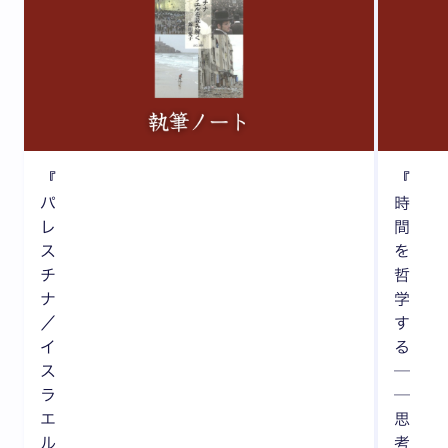
『
『
パ
時
レ
間
ス
を
チ
哲
ナ
学
／
す
イ
る
ス
─
ラ
─
エ
思
ル
考