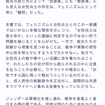
視点の取り方によって「加害者」にも「被害者」に
も見える女性兵士の存在は、フェミニズムにとって
常に「難問」だった。
本書では、フェミニズムと女性兵士とのこの一筋縄
ではいかない多様な関係を示しつつ、「女性兵士は
是か非か」といった議論に拘泥するのではない形で
問題を論じることを心がけた。一方で、彼女たちの
経験から現象を見つめることは、戦争や軍隊の男性
中心性を明らかにするうえで欠かせない。他方で、
女性兵士の数や華々しい活躍に目を奪われること
で、わたしたちの目が何から逸らされるのかに注意
を払うことが必要だ。ウクライナの場合にも、「女
性ですら国に残って戦おうとしているのだから」
と、成人男性の総動員令を正当化し、国際的な共感
をウクライナへと集める効果をもっていただろう。
ジェンダーは軍事化を推し進め、戦争を首尾よく遂
行する際の要である。国家は国のために命をかける