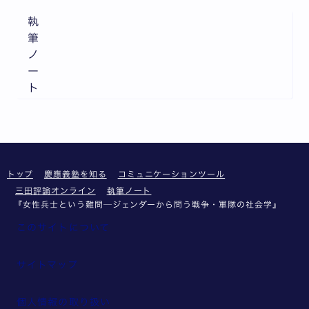
執
筆
ノ
ー
ト
トップ
慶應義塾を知る
コミュニケーションツール
三田評論オンライン
執筆ノート
『女性兵士という難問─ジェンダーから問う戦争・軍隊の社会学』
このサイトについて
サイトマップ
個人情報の取り扱い