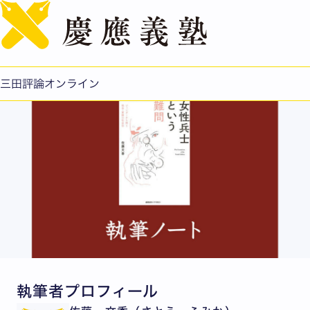
English
『女性兵士という難問─ジェンダーから問う戦争・軍隊の
社会学』
公開日：2022.10.20
三田評論オンライン
執筆者プロフィール