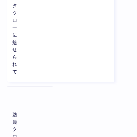
タ
ク
ロ
ー
に
魅
せ
ら
れ
て
全3枚中1枚目を表示中
塾
員
ク
ロ