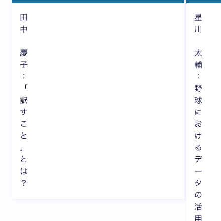
田
星
中
川
慶
太
子
輔
：
：
「
野
訳
球
す
に
こ
お
と
け
」
る
と
デ
は
ー
？
タ
の
活
用