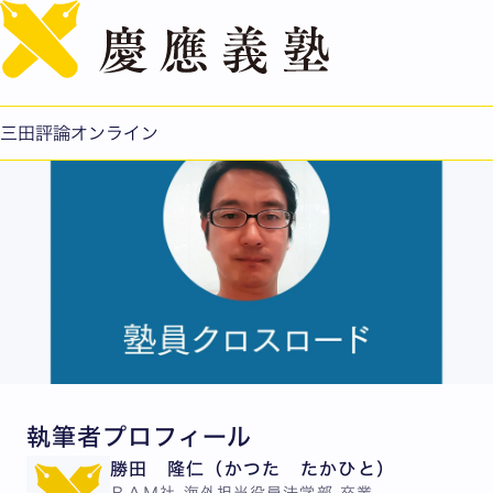
English
勝田隆仁：金看板なし、縁と熱意で事業推進
公開日：2018.04.01
三田評論オンライン
執筆者プロフィール
勝田 隆仁（かつた たかひと）