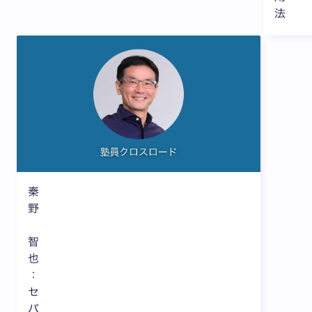
法
秦
野
智
也
：
セ
パ