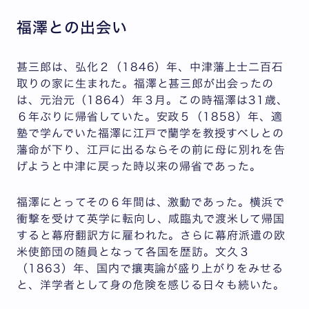
福澤との出会い
甚三郎は、弘化２（1846）年、中津藩上士二百石
取りの家に生まれた。福澤と甚三郎が出会ったの
は、元治元（1864）年３月。この時福澤は31歳、
６年ぶりに帰省していた。安政５（1858）年、適
塾で学んでいた福澤に江戸で蘭学を教授すべしとの
藩命が下り、江戸に出るならその前に母に別れを告
げようと中津に戻った時以来の帰省であった。
福澤にとってその６年間は、激動であった。横浜で
衝撃を受けて英学に転向し、咸臨丸で渡米して帰国
すると幕府翻訳方に雇われた。さらに幕府派遣の欧
米使節団の随員となって各国を歴訪。文久３
（1863）年、国内で攘夷論が盛り上がりをみせる
と、洋学者として身の危険を感じる日々も続いた。