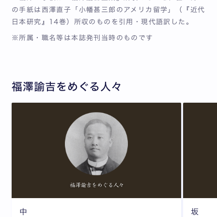
の手紙は西澤直子「小幡甚三郎のアメリカ留学」（『近代
日本研究』14巻）所収のものを引用・現代語訳した。
※所属・職名等は本誌発刊当時のものです
福澤諭吉をめぐる人々
中
坂