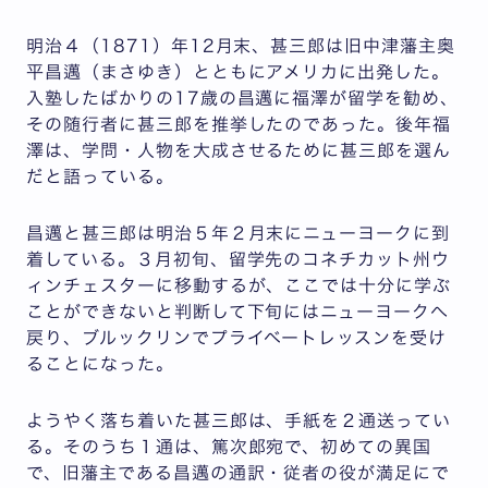
明治４（1871）年12月末、甚三郎は旧中津藩主奥
平昌邁（まさゆき）とともにアメリカに出発した。
入塾したばかりの17歳の昌邁に福澤が留学を勧め、
その随行者に甚三郎を推挙したのであった。後年福
澤は、学問・人物を大成させるために甚三郎を選ん
だと語っている。
昌邁と甚三郎は明治５年２月末にニューヨークに到
着している。３月初旬、留学先のコネチカット州ウ
ィンチェスターに移動するが、ここでは十分に学ぶ
ことができないと判断して下旬にはニューヨークへ
戻り、ブルックリンでプライベートレッスンを受け
ることになった。
ようやく落ち着いた甚三郎は、手紙を２通送ってい
る。そのうち１通は、篤次郎宛で、初めての異国
で、旧藩主である昌邁の通訳・従者の役が満足にで