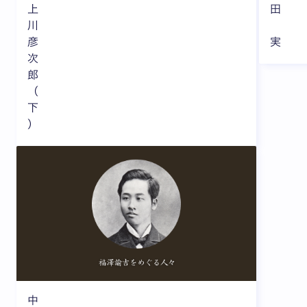
上
田
川
彦
実
次
郎
（
下
）
中