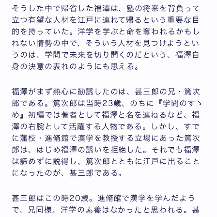
そうした中で帰省した福澤は、塾の将来を背負って
立つ有望な人材を江戸に連れて帰るという重要な目
的を持っていた。洋学を学ぶと命を奪われるかもし
れない情勢の中で、そういう人材を見つけようとい
うのは、学問で未来を切り開くのだという、福澤自
身の決意の表れのようにも思える。
福澤がまず熱心に勧誘したのは、甚三郎の兄・篤次
郎である。篤次郎は当時23歳、のちに『学問のすゝ
め』初編では著者として福澤と名を連ねるなど、福
澤の右腕として活躍する人物である。しかし、すで
に藩校・進脩館で漢学を教授する立場にあった篤次
郎は、はじめ福澤の誘いを拒絶した。それでも福澤
は諦めずに説得し、篤次郎とともに江戸に出ること
になったのが、甚三郎である。
甚三郎はこの時20歳。進脩館で漢学を学んだよう
で、兄同様、洋学の素養はなかったと思われる。甚