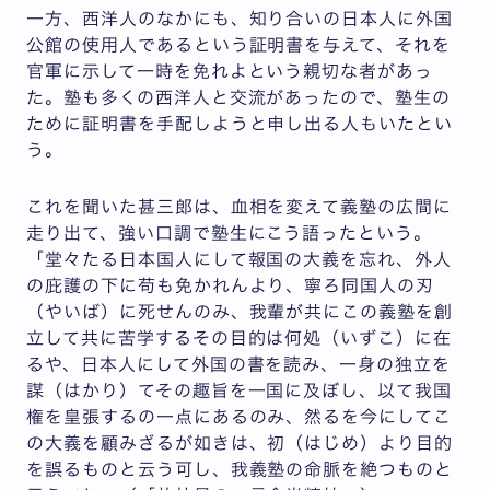
一方、西洋人のなかにも、知り合いの日本人に外国
公館の使用人であるという証明書を与えて、それを
官軍に示して一時を免れよという親切な者があっ
た。塾も多くの西洋人と交流があったので、塾生の
ために証明書を手配しようと申し出る人もいたとい
う。
これを聞いた甚三郎は、血相を変えて義塾の広間に
走り出て、強い口調で塾生にこう語ったという。
「堂々たる日本国人にして報国の大義を忘れ、外人
の庇護の下に苟も免かれんより、寧ろ同国人の刃
（やいば）に死せんのみ、我輩が共にこの義塾を創
立して共に苦学するその目的は何処（いずこ）に在
るや、日本人にして外国の書を読み、一身の独立を
謀（はかり）てその趣旨を一国に及ぼし、以て我国
権を皇張するの一点にあるのみ、然るを今にしてこ
の大義を顧みざるが如きは、初（はじめ）より目的
を誤るものと云う可し、我義塾の命脈を絶つものと