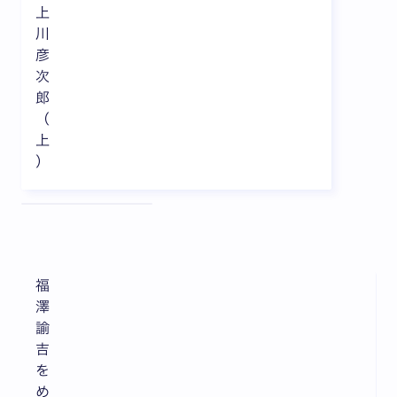
上
川
彦
次
郎
（
上
）
全3枚中1枚目を表示中
福
澤
諭
吉
を
め