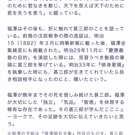
のために君なきを歎じ、天下を思えば天下のために
君を失うを患う」と綴っている。
福澤はその後も、折に触れて甚三郎のことを語って
いる。前掲の戊辰戦争の際の逸話は、明治
15（1882）年３月に時事新報に載った後、福澤全
集緒言にも掲載された。明治29年11月に「慶應義
塾の目的」を演説した際には、見習うべき塾員の筆
頭に甚三郎を挙げている。明治33年に『修身要領』
を執筆した時にも、甚三郎が生きてくれていたら良
き相談相手になったのにと、嘆いたという。
福澤が晩年までその死を惜しみ続けた甚三郎。福澤
が大切にした「独立」「気品」「智徳」を体現する
稀有な存在であった。その甚三郎が学んだここニュ
ーヨークで、その足跡を大切に伝えていきたいと思
う。
※福澤の手紙は『福澤諭吉全集』所収のものを、甚三郎