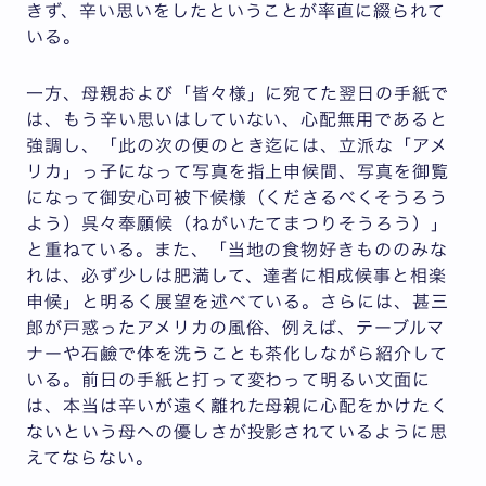
きず、辛い思いをしたということが率直に綴られて
いる。
一方、母親および「皆々様」に宛てた翌日の手紙で
は、もう辛い思いはしていない、心配無用であると
強調し、「此の次の便のとき迄には、立派な「アメ
リカ」っ子になって写真を指上申候間、写真を御覧
になって御安心可被下候様（くださるべくそうろう
よう）呉々奉願候（ねがいたてまつりそうろう）」
と重ねている。また、「当地の食物好きもののみな
れは、必ず少しは肥満して、達者に相成候事と相楽
申候」と明るく展望を述べている。さらには、甚三
郎が戸惑ったアメリカの風俗、例えば、テーブルマ
ナーや石鹼で体を洗うことも茶化しながら紹介して
いる。前日の手紙と打って変わって明るい文面に
は、本当は辛いが遠く離れた母親に心配をかけたく
ないという母への優しさが投影されているように思
えてならない。