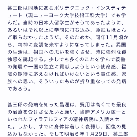
甚三郎は同地にあるポリテクニック・インスティテ
ュート（現ニューヨーク大学技術工科大学）でも学
んだ。当時の日本人留学生がそうであったように、
あるいはそれ以上に学問に打ち込み、睡眠もほとん
ど取らなかったようだ。そのためか、同年11月頃か
ら、精神に変調を来すようになってしまった。異国
の生活は、祖国への思いを強くさせ、時に強烈な孤
独感を誘起する。少しでも多くのことを学んで義塾
の発展や一国の独立に貢献しようという使命感、福
澤の期待に応えなければいけないという責任感、家
族への思い、そういったものが折り重なっての発病
であろう。
甚三郎の発病を知った昌邁は、費用は高くても最良
の治療を受けさせたいと願い、当時アメリカ随一と
いわれたフィラデルフィアの精神病院に入院させ
た。しかし、すでに身体は著しく衰弱し、回復の見
込みもなかった。そして明治６年１月29日、甚三郎