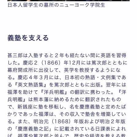
日本人留学生の墓所のニューヨーク学院生
義塾を支える
甚三郎は入塾すると２年も経たない間に英語を習得
した。慶応２（1866）年12月には篤次郎とともに
幕府開成所に出役して、英学を教授するようにな
る。慶応４年３月には、日本初の熟語・文例集であ
る『英文熟語集』を篤次郎とともに出版。翌年には
福澤を助けて『洋兵明艦』の翻訳に携わった。『洋
兵明艦』は熊本藩に納めるために翻訳されたもの
で、新銭座に塾を移転し、名を慶應義塾と定めたば
かりであった福澤は、その収入で塾舎を増築してい
る。また、明治元（1868）年版および明治２年版
の「慶應義塾之記」に記載されている日課表によれ
ば、福澤や篤次郎と並んで、歴史や経済を教える教