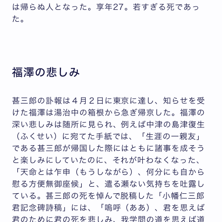
は帰らぬ人となった。享年27。若すぎる死であっ
た。
福澤の悲しみ
甚三郎の訃報は４月２日に東京に達し、知らせを受
けた福澤は湯治中の箱根から急ぎ帰京した。福澤の
深い悲しみは随所に見られ、例えば中津の島津復生
（ふくせい）に宛てた手紙では、「生涯の一親友」
である甚三郎が帰国した際にはともに諸事を成そう
と楽しみにしていたのに、それが叶わなくなった、
「天命とは乍申（もうしながら）、何分にも自から
慰る方便無御座候」と、遣る瀬ない気持ちを吐露し
ている。甚三郎の死を悼んで脱稿した「小幡仁三郎
君記念碑詩稿」には、「嗚呼（ああ）、君を思えば
君のために君の死を悲しみ、我学問の道を思えば道