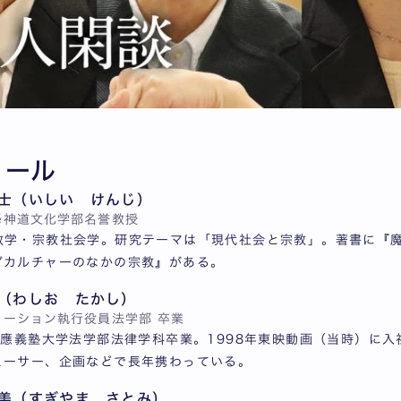
ィール
士（いしい けんじ）
學神道文化学部名誉教授
教学・宗教社会学。研究テーマは「現代社会と宗教」。著書に『
プカルチャーのなかの宗教』がある。
（わしお たかし）
メーション執行役員
法学部 卒業
年慶應義塾大学法学部法律学科卒業。1998年東映動画（当時）に
ューサー、企画などで長年携わっている。
美（すぎやま さとみ）