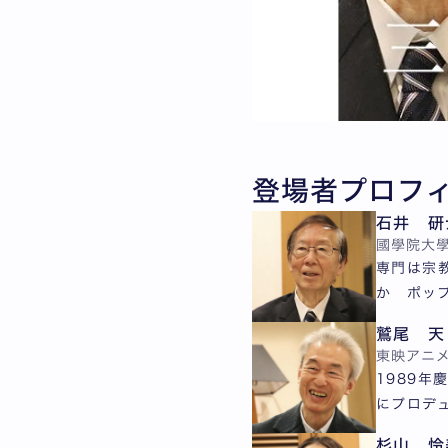
登場者プロフ
石井 研
國學院大
専門は宗
か ポッ
鷲尾 天
東映アニ
1989
にプロデ
杉山 怜