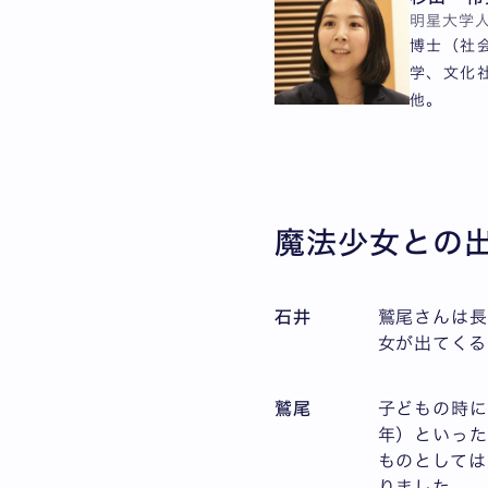
明星大学
博士（社
学、文化
他。
魔法少女との
石井
鷲尾さんは長
女が出てくる
鷲尾
子どもの時に
年）といった
ものとしては
りました。