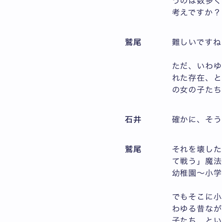
うのは数多
考えですか？
鷲尾
難しいですね
ただ、いわ
れた存在、
の女の子たち
石井
確かに、そ
鷲尾
それを壊した
て戦う」魔法
幼稚園～小学
でもそこに小
わゆる昔なが
子たち、と