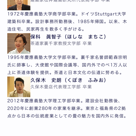
1972年慶應義塾大学商学部卒業。ドイツStuttgart大学
建築科卒業。設計事務所勤務後、1985年帰国。以来、木
造住宅、民家再生を数多く手がける。
保科 眞智子（ほしな まちこ）
茶道家
裏千家教授
文学部 卒業
1995年慶應義塾大学文学部卒業。裏千家名誉師範森宗明
氏に師事し、大使館や国際会議等、国内外でのべ1万人以
上に茶道体験を提供。茶道と日本文化の伝道に努める。
久保木 史朗（くぼき ふみお）
久保木畳店代表
理工学部 卒業
2012年慶應義塾大学理工学部卒業。建設会社勤務後、
2020年に創業280年の家業を継承。東京と福島県の2拠
点から日本の伝統産業としての畳の魅力を国内外に発信。