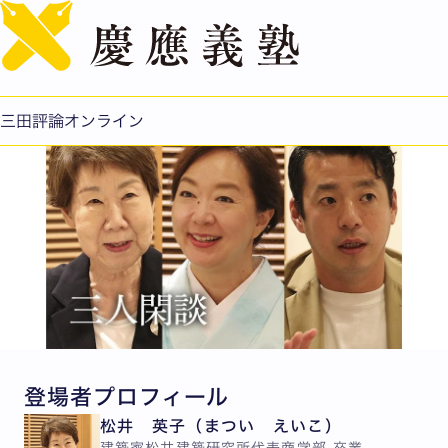
English
和室の手ざわり
公開日：2025.10.15
三田評論オンライン
登場者プロフィール
松井 英子（まつい えいこ）
建築家
松井建築研究所代表
商学部 卒業