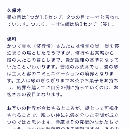
久保木
畳の目は1つが1.5センチ、2つの目で一寸と言われ
ています。つまり、一寸法師は約3センチ（笑）。
保科
かつて雲水（修行僧）さんたちは僧堂の畳一畳を寝
泊まりの場としたそうですが、修行やお茶席から一
般の人たちの暮らしまで、畳が距離の基準になって
いたことがわかります。普段のお茶席でも、畳の縁
は主人と客のコミュニケーションの境界となりま
す。主人は縁のぎりぎりまでお茶やお菓子をお持ち
し、結界を越えてご自分の側に持っていくのは、お
客さまの役目になります。
お互いの世界が合わさるところが、縁として可視化
されることで、親しい仲に礼儀を介した空間が成立
つのではと思います。待庵はその究極的なかたちで
しょう。なかなか緊張感のある距離ですが、あの中