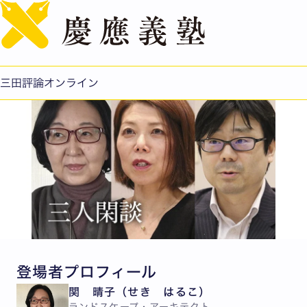
English
庭を愛でる
公開日：2019.05.24
三田評論オンライン
登場者プロフィール
関 晴子（せき はるこ）
ランドスケープ・アーキテクト