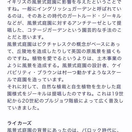
イギリスの風景式庭園に影響を与えたということで
すね。一般にイングリッシュガーデンと呼ばれてい
るのは、そのあとの時代のガートルード・ジーキル
などが、風景式庭園に対するアンチテーゼとして提
唱した、コテージガーデンという園芸的な手法のこ
とだと思います。
風景式庭園はピクチャレスクの概念がベースにあっ
て、丘陵地を造成したりして英国の原風景を描くも
のですね。植物を愛でるというよりは、土木事業の
ように風景を造成する。風景式庭園の設計者、ケイ
パビリティ・ブラウンは村一つ動かすようなスケー
ルで庭園を造っています。
それに対して、自然な植栽と自生植物を生かした庭
園様式をジーキルは提唱したのですね。これは19世
紀から20世紀のブルジョワ階級によって広く普及し
ていきました。
ライカーズ
風景式庭園の背景にあったのは、バロック時代に、