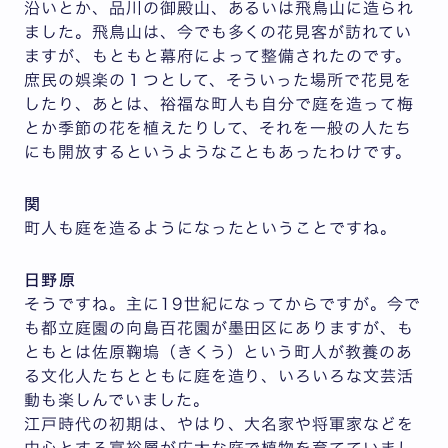
沿いとか、品川の御殿山、あるいは飛鳥山に造られ
ました。飛鳥山は、今でも多くの花見客が訪れてい
ますが、もともと幕府によって整備されたのです。
庶民の娯楽の１つとして、そういった場所で花見を
したり、あとは、裕福な町人も自分で庭を造って梅
とか季節の花を植えたりして、それを一般の人たち
にも開放するというようなこともあったわけです。
関
町人も庭を造るようになったということですね。
日野原
そうですね。主に19世紀になってからですが。今で
も都立庭園の向島百花園が墨田区にありますが、も
ともとは佐原鞠塢（きくう）という町人が教養のあ
る文化人たちとともに庭を造り、いろいろな文芸活
動も楽しんでいました。
江戸時代の初期は、やはり、大名家や将軍家などを
中心とする富裕層が広大な庭で植物を育てていまし