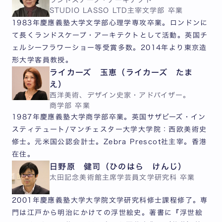
STUDIO LASSO LTD主宰
文学部 卒業
1983年慶應義塾大学文学部心理学専攻卒業。ロンドンに
て長くランドスケープ・アーキテクトとして活動。英国チ
ェルシーフラワーショー等受賞多数。2014年より東京造
形大学客員教授。
ライカーズ 玉恵（ライカーズ たま
え）
西洋美術、デザイン史家・アドバイザー。
商学部 卒業
1987年慶應義塾大学商学部卒業。英国サザビーズ・イン
スティテュート/マンチェスター大学大学院：西欧美術史
修士。元米国公認会計士。Zebra Prescot社主宰。香港
在住。
日野原 健司（ひのはら けんじ）
太田記念美術館主席学芸員
文学研究科 卒業
2001年慶應義塾大学大学院文学研究科修士課程修了。専
門は江戸から明治にかけての浮世絵史。著書に『浮世絵