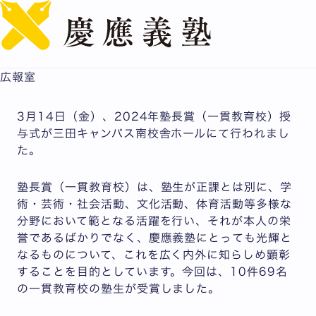
English
2024年塾長賞（一貫教育校）授与式
公開日：2025.03.27
広報室
3月14日（金）、2024年塾長賞（一貫教育校）授
与式が三田キャンパス南校舎ホールにて行われまし
た。
塾長賞（一貫教育校）は、塾生が正課とは別に、学
術・芸術・社会活動、文化活動、体育活動等多様な
分野において範となる活躍を行い、それが本人の栄
誉であるばかりでなく、慶應義塾にとっても光輝と
なるものについて、これを広く内外に知らしめ顕彰
することを目的としています。今回は、10件69名
の一貫教育校の塾生が受賞しました。