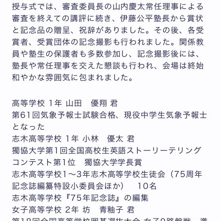
授与式では、審査委員長の山内慶太常任理事による
審査を終えての講評に続き、伊藤公平塾長から賞状
と記念品の贈呈、祝辞がありました。その後、各受
賞者、受賞団体の記念撮影も行われました。関係教
員や塾生の保護者も多数参加し、記念撮影後には、
塾長や常任理事を交えた懇談も行われ、会場は終始
和やかな雰囲気に包まれました。
高等学校 1年 山田 優翔 君
第61回気象予報士試験合格、現役中学生気象予報士
となった
志木高等学校 1年 小林 優太 君
獨協大学第1回全国高校生英語ストーリーテリング
コンテスト第1位 獨協大学学長賞
志木高等学校1～3年志木高等学校生徒会（75周年
記念誌編纂特設小委員会ほか） 10名
志木高等学校『75年記念誌』の編集
女子高等学校 2年 坊 青釉子 君