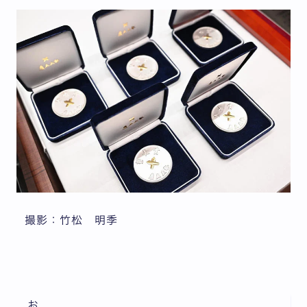
撮影：竹松 明季
お