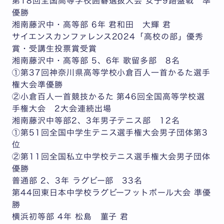
第18回全国高等学校囲碁選抜大会 女子9路盤戦 準
優勝
湘南藤沢中・高等部 6年 君和田 大輝 君
サイエンスカンファレンス2024「高校の部」優秀
賞・受講生投票賞受賞
湘南藤沢中・高等部 5、6年 歌留多部 8名
①第37回神奈川県高等学校小倉百人一首かるた選手
権大会準優勝
②小倉百人一首競技かるた 第46回全国高等学校選
手権大会 2大会連続出場
湘南藤沢中等部2、3年男子テニス部 12名
①第51回全国中学生テニス選手権大会男子団体第3
位
②第11回全国私立中学校テニス選手権大会男子団体
優勝
普通部 2、3年 ラグビー部 33名
第44回東日本中学校ラグビーフットボール大会 準優
勝
横浜初等部 4年 松島 菫子 君