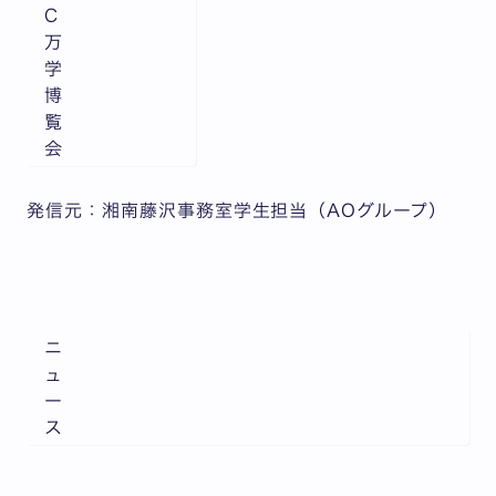
C
万
学
博
覧
会
発信元：湘南藤沢事務室学生担当（AOグループ）
ニ
ュ
ー
ス