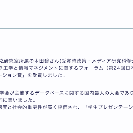
)が、DEIM2026 第18回データ工学と情報マネジメント
」を受賞
部/政策・メディア研究科
之研究室所属の木田碧さん(受賞時政策・メディア研究科修
回データ工学と情報マネジメントに関するフォーラム（第24回
ーション賞」を受賞しました。
ス学会が主催するデータベースに関する国内最大の大会であ
同に集いました。
深度と社会的重要性が高く評価され、「学生プレゼンテー