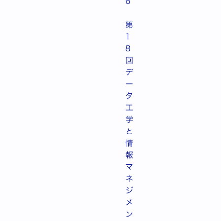
6
第
1
8
回
デ
ー
タ
工
学
と
情
報
マ
ネ
ジ
メ
ン