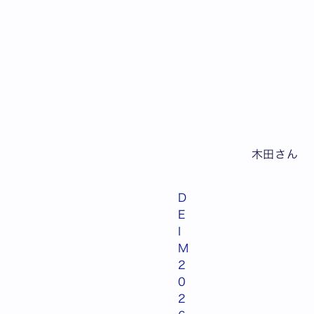
木田さん
D
E
I
M
2
0
2