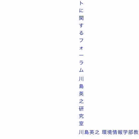
ト
に
関
す
る
フ
ォ
ー
ラ
ム
川
島
英
之
研
究
室
川島英之 環境情報学部教