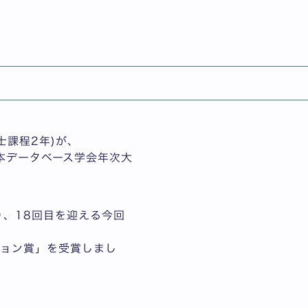
English
に関するフォーラムで「学
士課程2年)が、
日本データベース学会年次大
り、18回目を迎える今回
ション賞」を受賞しまし