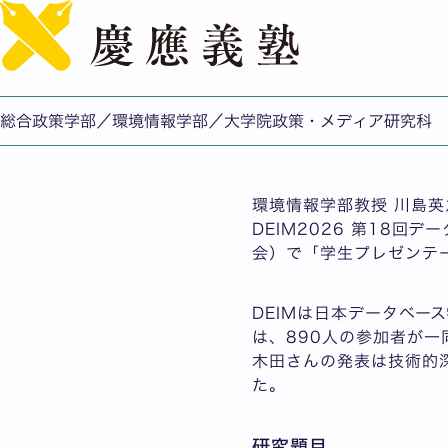
木田碧さん(政メ修士2年
生プレゼンテーション賞
公開日：2026.06.19
総合政策学部／環境情報学部／大学院政策・メディア研究科
総合政策学部/環境情報学
環境情報学部教授 川島英
DEIM2026 第18
会）で「学生プレゼンテ
DEIMは日本データベー
は、890人の参加者が一
木田さんの発表は技術的
た。
研究題目