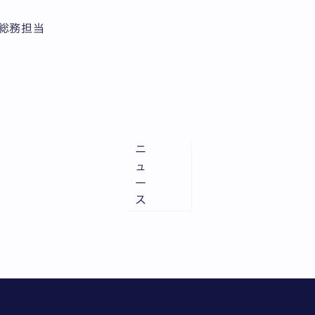
総務担当
ニ
ュ
ー
ス