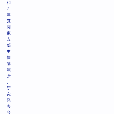
和
7
年
度
関
東
支
部
主
催
講
演
会
、
研
究
発
表
会