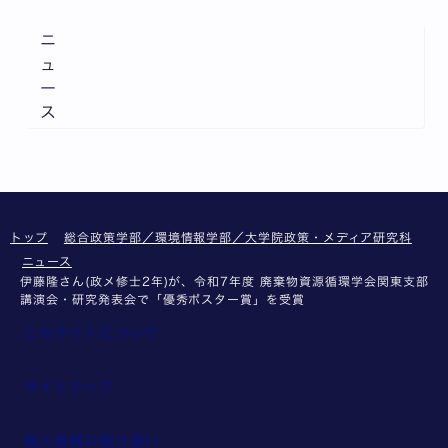
ニ
ュ
ー
ス
トップ
総合政策学部／環境情報学部／大学院政策・メディア研究科
ニュース
伊藤隆さん(政メ修士2年)が、令和7年度 廃棄物資源循環学会関東支部
講演会・研究発表会で「優秀ポスター賞」を受賞
このサイトについて
サイトマップ
個人情報の取り扱い