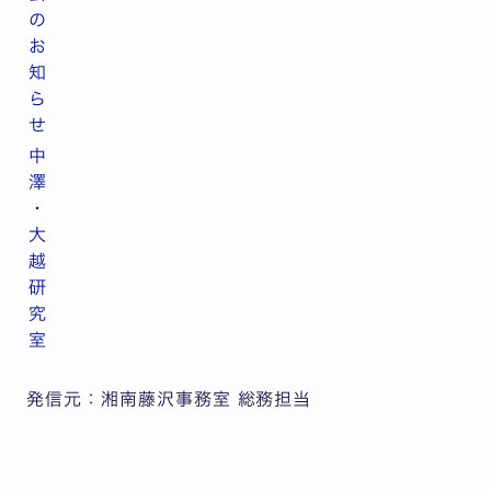
の
お
知
ら
せ
中
澤
・
大
越
研
究
室
発信元：湘南藤沢事務室 総務担当