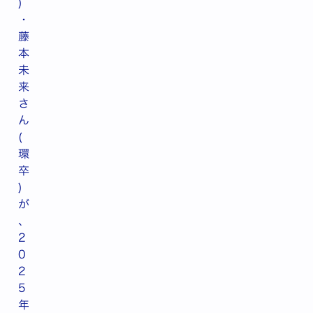
)
・
藤
本
未
来
さ
ん
(
環
卒
)
が
、
2
0
2
5
年