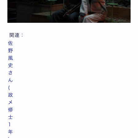
関連：
佐
野
風
史
さ
ん
(
政
メ
修
士
1
年