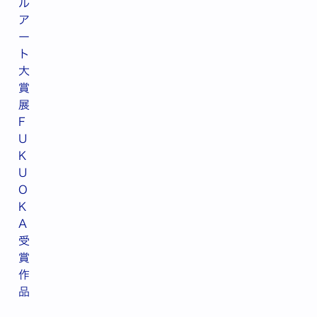
ル
ア
ー
ト
大
賞
展
F
U
K
U
O
K
A
受
賞
作
品