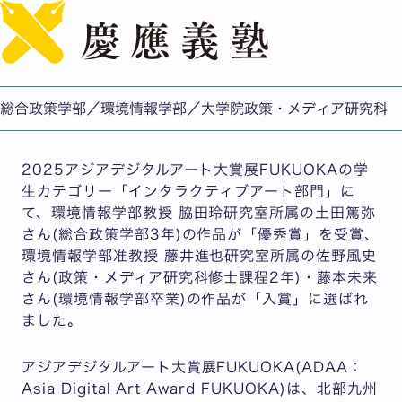
English
脇田研究室・藤井研究室の学生らが、2025アジアデジタ
ルアート大賞展FUKUOKAで受賞
公開日：2026.01.23
総合政策学部／環境情報学部／大学院政策・メディア研究科
総合政策学部/環境情報学部/政策・メディア研究科
2025アジアデジタルアート大賞展FUKUOKAの学
生カテゴリー「インタラクティブアート部門」に
て、環境情報学部教授 脇田玲研究室所属の土田篤弥
さん(総合政策学部3年)の作品が「優秀賞」を受賞、
環境情報学部准教授 藤井進也研究室所属の佐野風史
さん(政策・メディア研究科修士課程2年)・藤本未来
さん(環境情報学部卒業)の作品が「入賞」に選ばれ
ました。
アジアデジタルアート大賞展FUKUOKA(ADAA：
Asia Digital Art Award FUKUOKA)は、北部九州