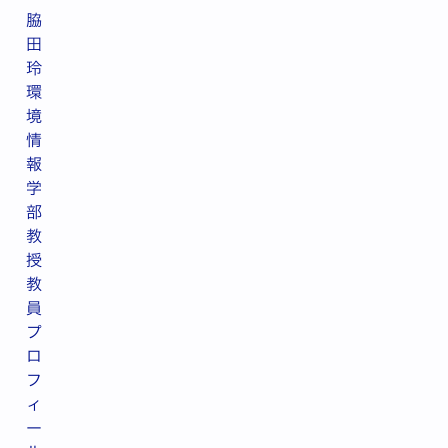
脇
田
玲
環
境
情
報
学
部
教
授
教
員
プ
ロ
フ
ィ
ー