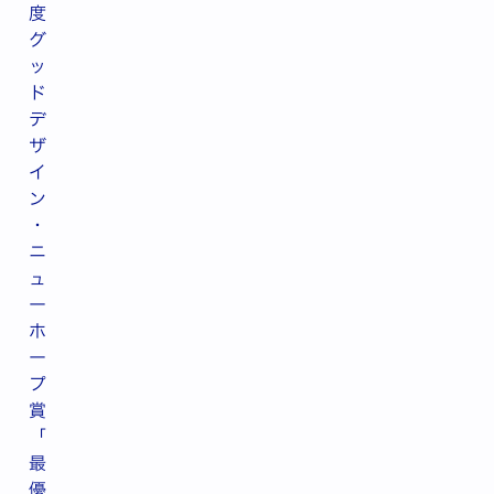
度
グ
ッ
ド
デ
ザ
イ
ン
・
ニ
ュ
ー
ホ
ー
プ
賞
「
最
優