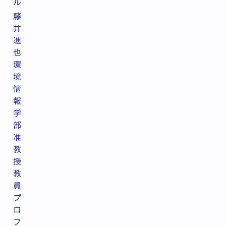
ル
藤
井
進
也
環
境
情
報
学
部
准
教
授
教
員
プ
ロ
フ