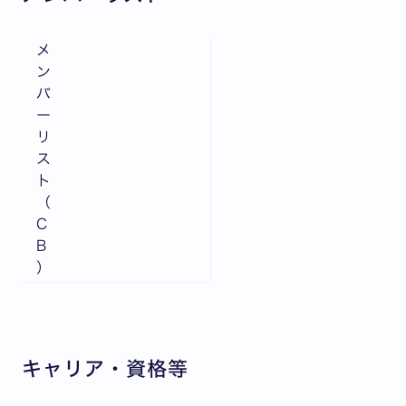
メ
ン
バ
ー
リ
ス
ト
（
C
B
）
キャリア・資格等