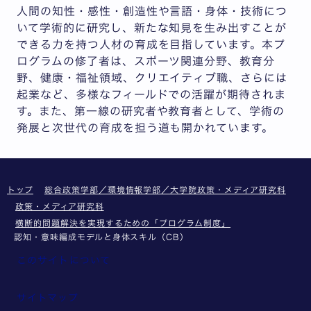
人間の知性・感性・創造性や言語・身体・技術につ
いて学術的に研究し、新たな知見を生み出すことが
できる力を持つ人材の育成を目指しています。本プ
ログラムの修了者は、スポーツ関連分野、教育分
野、健康・福祉領域、クリエイティブ職、さらには
起業など、多様なフィールドでの活躍が期待されま
す。また、第一線の研究者や教育者として、学術の
発展と次世代の育成を担う道も開かれています。
トップ
総合政策学部／環境情報学部／大学院政策・メディア研究科
政策・メディア研究科
横断的問題解決を実現するための「プログラム制度」
認知・意味編成モデルと身体スキル（CB）
このサイトについて
サイトマップ