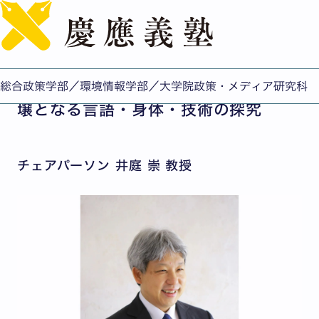
English
認知・意味編成モデルと身体スキル（CB）
人間の知性・感性・創造性と、その土
総合政策学部／環境情報学部／大学院政策・メディア研究科
壌となる言語・身体・技術の探究
チェアパーソン 井庭 崇 教授