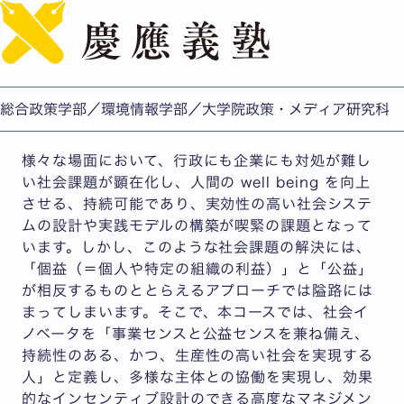
English
社会イノベータコース
コース概要
総合政策学部／環境情報学部／大学院政策・メディア研究科
様々な場面において、行政にも企業にも対処が難し
い社会課題が顕在化し、人間の well being を向上
させる、持続可能であり、実効性の高い社会システ
ムの設計や実践モデルの構築が喫緊の課題となって
います。しかし、このような社会課題の解決には、
「個益（＝個人や特定の組織の利益）」と「公益」
が相反するものととらえるアプローチでは隘路には
まってしまいます。そこで、本コースでは、社会イ
ノベータを「事業センスと公益センスを兼ね備え、
持続性のある、かつ、生産性の高い社会を実現する
人」と定義し、多様な主体との協働を実現し、効果
的なインセンティブ設計のできる高度なマネジメン