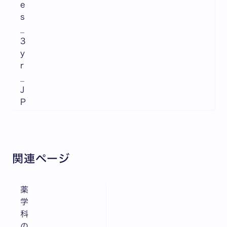
e
s
_
3
y
r
_
J
P
関連ページ
薬
学
科
の