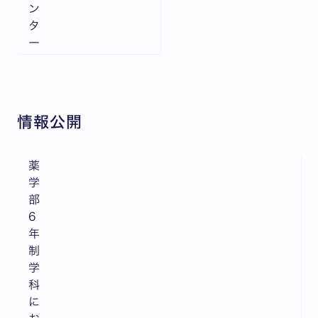
ン
タ
ー
情報公開
薬
学
部
6
年
制
学
科
に