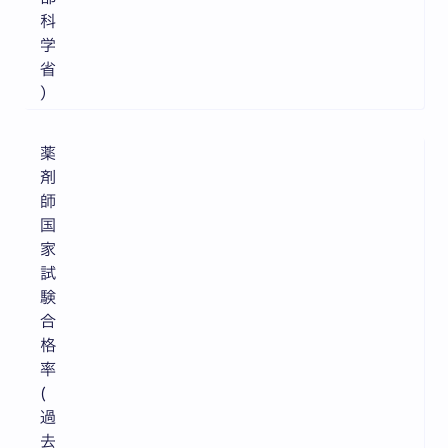
科
学
省
）
薬
剤
師
国
家
試
験
合
格
率
(
過
去