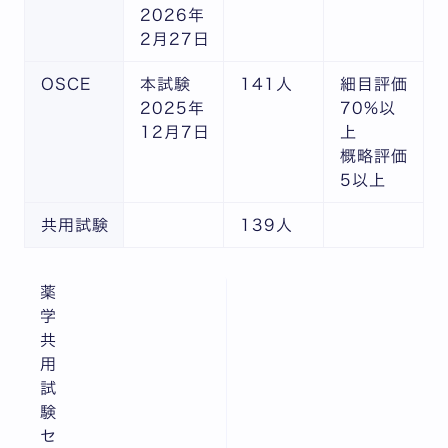
2026年
2月27日
OSCE
本試験
141人
細目評価
2025年
70%以
12月7日
上
概略評価
5以上
共用試験
139人
薬
学
共
用
試
験
セ