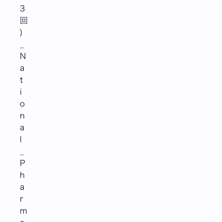
3
回
)
_
N
a
t
i
o
n
a
l
_
P
h
a
r
m