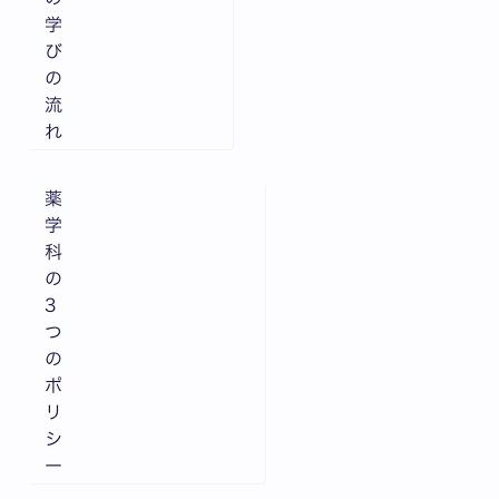
学
び
の
流
れ
薬
学
科
の
3
つ
の
ポ
リ
シ
ー