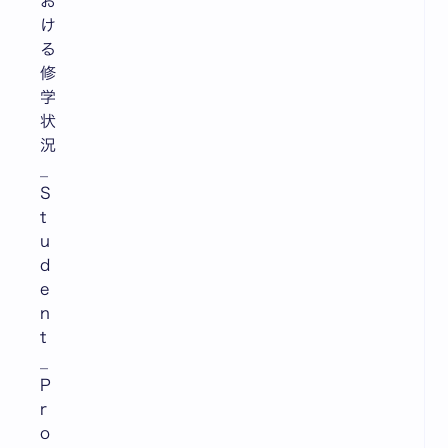
お
け
る
修
学
状
況
_
S
t
u
d
e
n
t
_
P
r
o