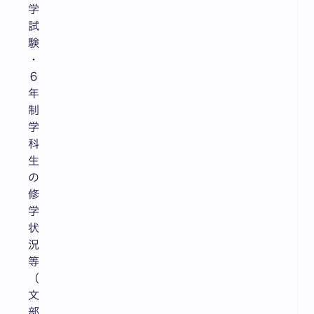
学
試
験
・
６
年
制
学
科
生
の
修
学
状
況
等
（
文
部