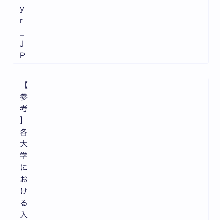
y
r
_
J
P
【
参
考
】
各
大
学
に
お
け
る
入