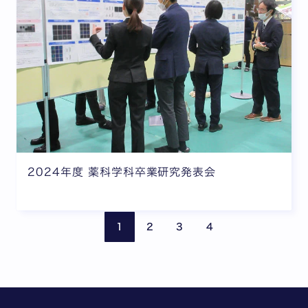
2024年度 薬科学科卒業研究発表会
前のページ
次の
1
2
3
4