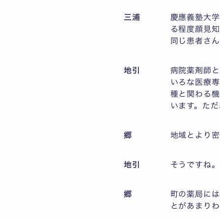
三浦
慶應義塾大
る程度顔見知
同じ患者さん
地引
病院薬剤師と
いろな医療
種と関わる
います。ただ
郷
地域とより
地引
そうですね
郷
町の薬局に
とがあまりわ