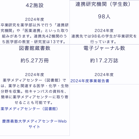
連携研究機関（学生数）
42
施設
98
人
2024年度
卒業研究を薬学部以外で行う「連携研
究機関」や「医薬連携」といった取り
2024年度
組みがあります。連携先42機関のう
連携先では98名の学生が卒業研究を
ち医学部の教室・研究室は13です。
行っています。
図書館蔵書数
電子ジャーナル数
約
5.27
万冊
約
17.2
万誌
2024年度
2024年度
薬学メディアセンター（図書館）で
2024年度事業報告書
は、薬学と関連する医学・化学・生物
分野を収集。他キャンパスの資料を、
簡単に薬学メディアセンターに取り寄
せることも可能です。
薬学メディアセンター（図書館）
慶應義塾大学メディアセンターWeb
サイト