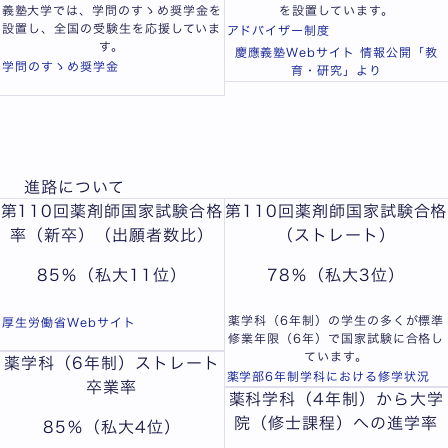
義塾大学では、学問のすゝめ奨学金を
を設置しています。
設置し、全国の受験生を応援していま
アドバイザー制度
す。
慶應義塾Webサイト 情報公開「教
学問のすゝめ奨学金
育・研究」より
進路について
第110回薬剤師国家試験合格
第110回薬剤師国家試験合格
率（新卒）（出願者数比）
（ストレート）
85
％（私大11位）
78
％（私大3位）
薬学科（6年制）の学生の多くが標準
厚生労働省Webサイト
修業年限（6年）で国家試験に合格し
ています。
薬学科（6年制）ストレート
薬学部6年制学科における修学状況
卒業率
薬科学科（4年制）から大学
院（修士課程）への進学率
85
％（私大4位）