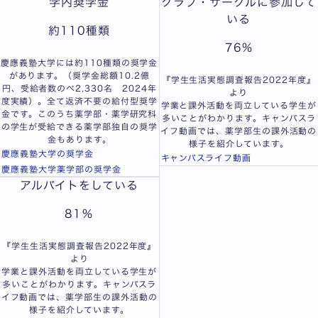
学内奨学金
クラブ・サークルに参加して
いる
約
110
種類
76
%
慶應義塾大学には約110種類の奨学金
があります。（奨学金総額10.2億
『学生生活実態調査報告2022年度』
円、受給者数のべ2,330名 2024年
より
度実績）。全て返済不要の給付型奨学
学業と課外活動を両立している学生が
金です。このうち薬学部・薬学研究科
多いことがわかります。キャンパスラ
の学生が受給できる薬学部独自の奨学
イフ動画では、薬学部生の課外活動の
金もあります。
様子を紹介しています。
慶應義塾大学の奨学金
キャンパスライフ動画
慶應義塾大学薬学部の奨学金
アルバイトをしている
81
％
『学生生活実態調査報告2022年度』
より
学業と課外活動を両立している学生が
多いことがわかります。キャンパスラ
イフ動画では、薬学部生の課外活動の
様子を紹介しています。