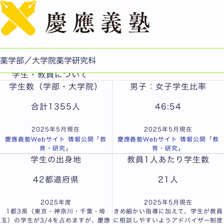
English
数字で見る慶應薬学
薬学部／大学院薬学研究科
学生・教員について
学生数（学部・大学院）
男子：女子学生比率
合計
1355
人
46:54
2025年5月現在
2025年5月現在
慶應義塾Webサイト 情報公開「教
慶應義塾Webサイト 情報公開「教
育・研究」
育・研究」
学生の出身地
教員1人あたり学生数
42
都道府県
21
人
2025年度
2025年5月現在
1都3県（東京・神奈川・千葉・埼
きめ細かい指導に加えて、学生が教員
玉）の学生が3/4を占めますが、慶應
に相談しやすいようアドバイザー制度