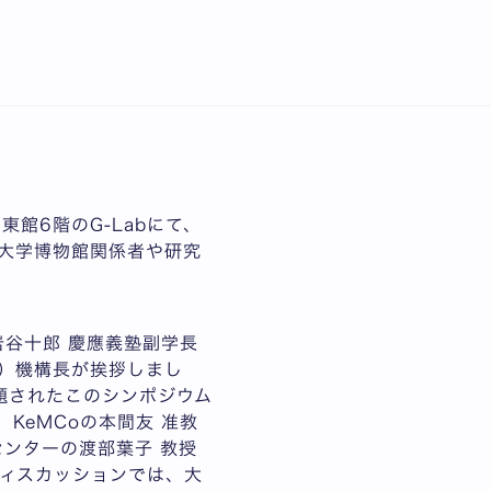
English
21回日本博物科学会が三
館6階のG-Labにて、
の大学博物館関係者や研究
谷十郎 慶應義塾副学長
o）機構長が挨拶しまし
題されたこのシンポジウム
KeMCoの本間友 准教
ンターの渡部葉子 教授
ィスカッションでは、大