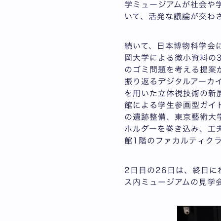
学ミュージアムが社会や
いて、活発な議論が交わ
続いて、日本博物科学会
岡大学による微小資料の
のゴミ問題を考える提案
振り返るデジタルアーカ
を用いた立体視技術の新
館による学生参画型ガイ
の遺跡整備、東京藝術大
ホルダーを巻き込み、工
館1階のファカルティク
2日目の26日は、終日
ス内ミュージアムの見学