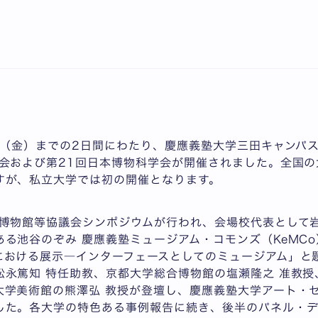
、研究者が交流を深める－第29回大学博物館等協議会・第
日（金）までの2日間にわたり、慶應義塾大学三田キャンパス東
議会および第21回日本博物科学会が開催されました。全国
すが、私立大学では初の開催となります。
学博物館等協議会シンポジウムが行われ、会場校代表として岩
る池谷のぞみ 慶應義塾ミュージアム・コモンズ（KeMC
における展示―インターフェースとしてのミュージアム」と
永篤知 特任助教、京都大学総合博物館の塩瀬隆之 准教授、
大学美術館の熊澤弘 教授が登壇し、慶應義塾大学アート・セ
した。各大学の特色ある事例報告に続き、後半のパネル・デ