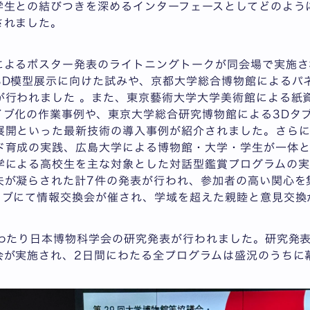
学生との結びつきを深めるインターフェースとしてどのよう
されました。
によるポスター発表のライトニングトークが同会場で実施さ
3D模型展示に向けた試みや、京都大学総合博物館によるパ
が行われました 。また、東京藝術大学大学美術館による紙資
イブ化の作業事例や、東京大学総合研究博物館による3Dタ
展開といった最新技術の導入事例が紹介されました。さら
ド育成の実践、広島大学による博物館・大学・学生が一体と
学による高校生を主な対象とした対話型鑑賞プログラムの実
夫が凝らされた計7件の発表が行われ、参加者の高い関心を
ラブにて情報交換会が催され、学域を超えた親睦と意見交換
にわたり日本博物科学会の研究発表が行われました。研究発
会が実施され、2日間にわたる全プログラムは盛況のうちに