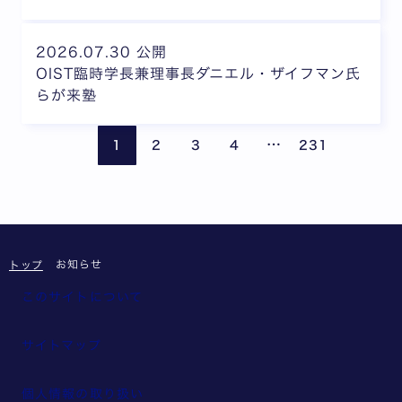
2026.07.30 公開
OIST臨時学長兼理事長ダニエル・ザイフマン氏
らが来塾
ページが省略されて
前のページ
次の
…
1
2
3
4
231
お知らせ
トップ
このサイトについて
サイトマップ
個人情報の取り扱い