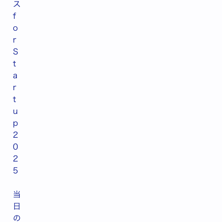
ス
f
o
r
S
t
a
r
t
u
p
2
0
2
5
当
日
の