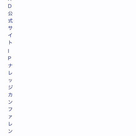
D
公
式
サ
イ
ト
I
P
ナ
レ
ッ
ジ
カ
ン
フ
ァ
レ
ン