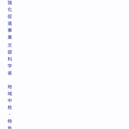
強
化
促
進
事
業
文
部
科
学
省
地
域
中
核
・
特
色