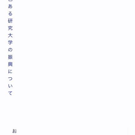
あ
る
研
究
大
学
の
振
興
に
つ
い
て
お