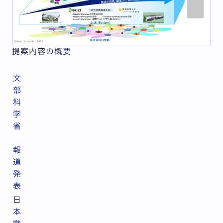
提案内容の概要
文
部
科
学
省
報
道
発
表
日
本