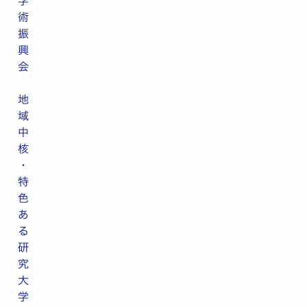
学
術
振
興
会
地
域
中
核
・
特
色
あ
る
研
究
大
学