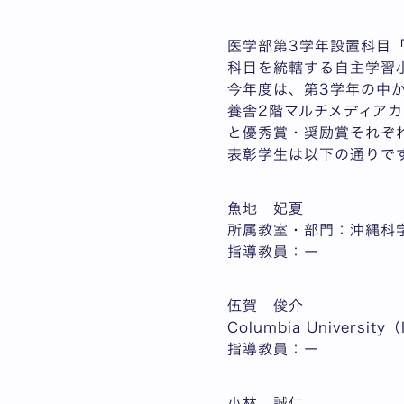
医学部第3学年設置科目
科目を統轄する自主学習
今年度は、第3学年の中か
養舎2階マルチメディア
と優秀賞・奨励賞それぞ
表彰学生は以下の通りで
魚地 妃夏
所属教室・部門：沖縄科
指導教員：ー
伍賀 俊介
Columbia University
指導教員：ー
小林 誠仁