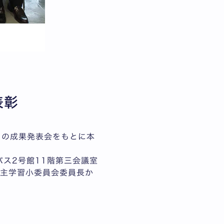
表彰
月の成果発表会をもとに本
パス2号館11階第三会議室
自主学習小委員会委員長か