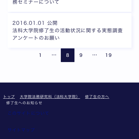
務セミナーについて
2016.01.01 公開
法科大学院修了生の活動状況に関する実態調査
アンケートのお願い
ページが省略されています
ページが省略されて
前のページ
次の
…
…
1
8
9
19
トップ
大学院法務研究科（法科大学院）
修了生の方へ
修了生へのお知らせ
このサイトについて
サイトマップ