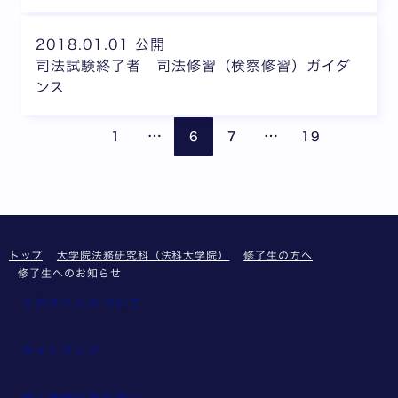
2018.01.01 公開
司法試験終了者 司法修習（検察修習）ガイダ
ンス
ページが省略されています
ページが省略されて
前のページ
次の
…
…
1
6
7
19
トップ
大学院法務研究科（法科大学院）
修了生の方へ
修了生へのお知らせ
このサイトについて
サイトマップ