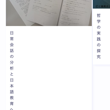
哲
学
の
日
実
常
践
会
の
話
探
の
究
分
析
と
日
本
語
教
育
へ