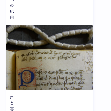
の
応
用
声
と
写