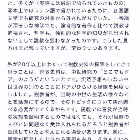
た。多くが（実際には俗語で語られていたものの）
写本上ではラテン語で書かれているために、各国語
文学でも研究の対象から外されがちでした。一番縁
が深そうな神学でも、論考的な著作と比べて説教は
軽視され、哲学も、独創的な哲学的知見が見出され
ないとして説教を扱わなかったのです。こうした見
方はまだ残っていますが、変わりつつあります。
私が20年以上にわたって説教史料の探索をしてきて
思うことは、説教史料は、中世研究の「どこでもド
ア」のようだということです。突然予想もしない中
世世界の別のところにドアがひらける経験を何度も
しました。説教者が、当時の中世の生活の様々なこ
とを話題にするので、そのトピックについて突然調
べる必要がでてくるからです。説教での言及が当時
の実態を証明するものではなくても、それが当時の
人びとに問題なく受け入れられるだろうと説教者が
認識していたと考えられる場合があります。逆に、
聴衆が反発したと分かる事例もあり、それもたいへ