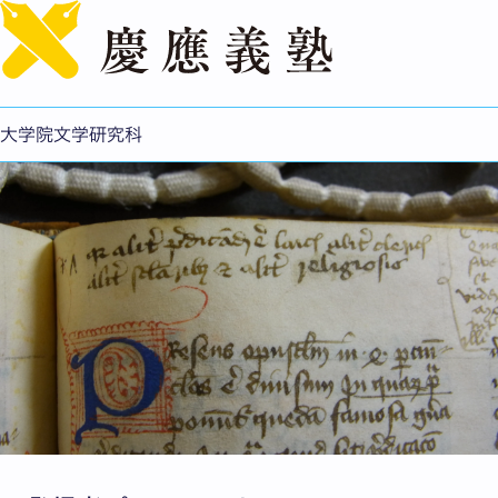
English
声と写本の〈マス・メディア〉—西洋中世の説教研究—
大学院文学研究科