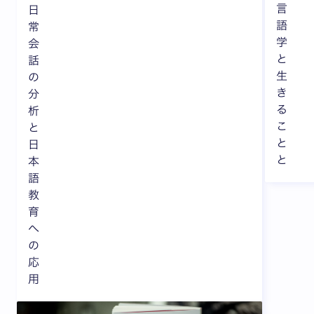
言
日
語
常
学
会
と
話
生
の
き
分
る
析
こ
と
と
日
と
本
語
教
育
へ
の
応
用