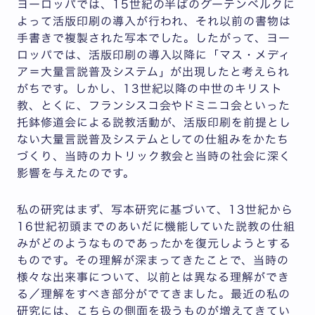
ヨーロッパでは、15世紀の半ばのグーテンベルクに
よって活版印刷の導入が行われ、それ以前の書物は
手書きで複製された写本でした。したがって、ヨー
ロッパでは、活版印刷の導入以降に「マス・メディ
ア＝大量言説普及システム」が出現したと考えられ
がちです。しかし、13世紀以降の中世のキリスト
教、とくに、フランシスコ会やドミニコ会といった
托鉢修道会による説教活動が、活版印刷を前提とし
ない大量言説普及システムとしての仕組みをかたち
づくり、当時のカトリック教会と当時の社会に深く
影響を与えたのです。
私の研究はまず、写本研究に基づいて、13世紀から
16世紀初頭までのあいだに機能していた説教の仕組
みがどのようなものであったかを復元しようとする
ものです。その理解が深まってきたことで、当時の
様々な出来事について、以前とは異なる理解ができ
る／理解をすべき部分がでてきました。最近の私の
研究には、こちらの側面を扱うものが増えてきてい