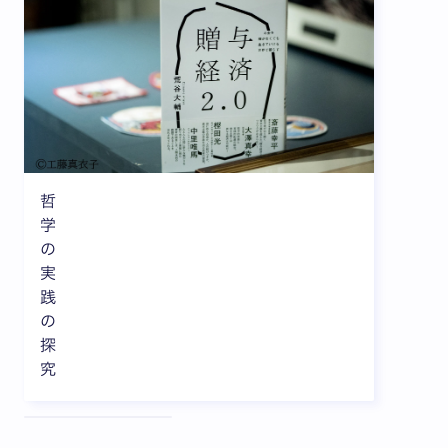
哲
学
の
実
践
の
探
究
全3枚中1枚目を表示中