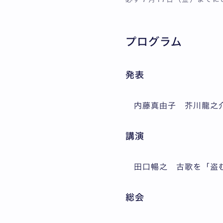
プログラム
発表
内藤真由子 芥川龍之介
講演
田口暢之 古歌を「盗
総会