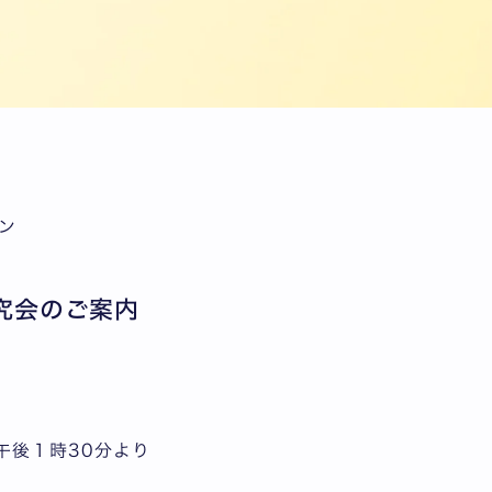
ン
究会のご案内
）午後１時30分より