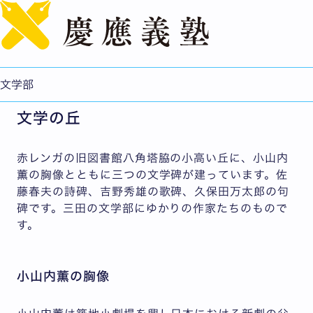
English
三田キャンパスめぐり
三田キャンパスには、文学部ゆかりの建物、石碑などが数
多くあります。ここではその一部をご紹介します。
文学部
文学の丘
赤レンガの旧図書館八角塔脇の小高い丘に、小山内
薫の胸像とともに三つの文学碑が建っています。佐
藤春夫の詩碑、吉野秀雄の歌碑、久保田万太郎の句
碑です。三田の文学部にゆかりの作家たちのもので
す。
小山内薫の胸像