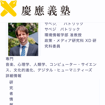
English
サベジ， パトリック
サベジ パトリック
環境情報学部 准教授
政策・メディア研究科 XD 研
究科委員
専門
音楽、心理学、人類学、コンピューター・サイエン
ス、文化的進化、デジタル・ヒューマニティーズ
詳細情報
研
究
者
情
報