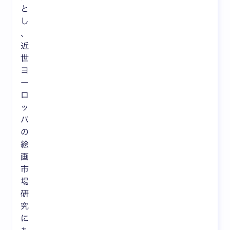
と
し
、
近
世
ヨ
ー
ロ
ッ
パ
の
絵
画
市
場
研
究
に