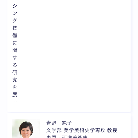
シ
ン
グ
技
術
に
関
す
る
研
究
を
展
…
青野 純子
文学部 美学美術史学専攻 教授
専門 : 西洋美術史