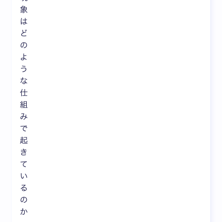
象
は
ど
の
よ
う
な
仕
組
み
で
起
き
て
い
る
の
か