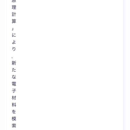
原
理
計
算
」
に
よ
り
，
新
た
な
電
子
材
料
を
模
索