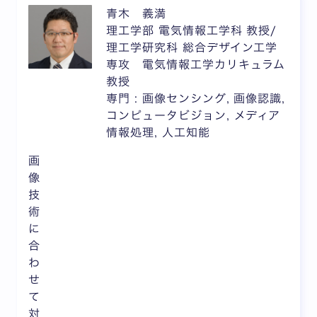
青木 義満
理工学部 電気情報工学科 教授/
理工学研究科 総合デザイン工学
専攻 電気情報工学カリキュラム
教授
専門 : 画像センシング, 画像認識,
コンピュータビジョン, メディア
情報処理, 人工知能
画
像
技
術
に
合
わ
せ
て
対