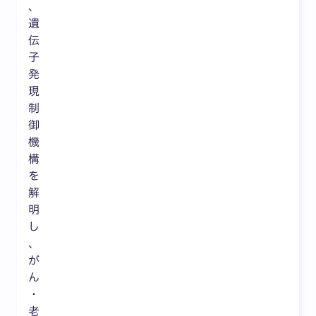
、
遺
伝
子
発
現
制
御
機
構
を
解
明
し
、
が
ん
・
老