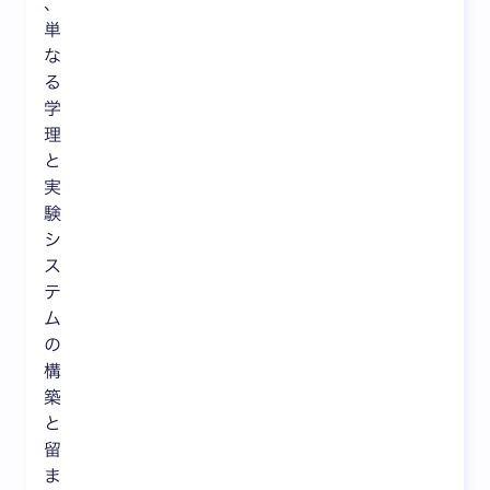
、
単
な
る
学
理
と
実
験
シ
ス
テ
ム
の
構
築
と
留
ま