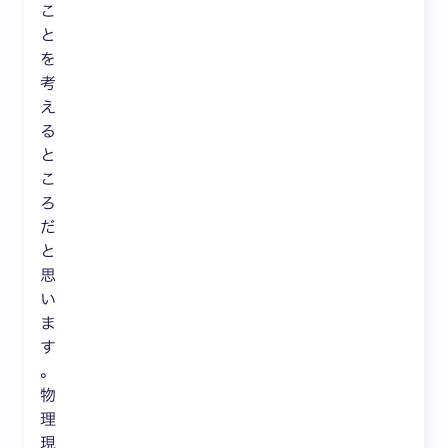
こ
と
を
考
え
る
と
こ
ろ
だ
と
思
い
ま
す
。
物
理
現