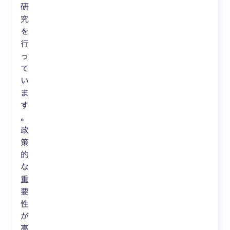
研
究
を
行
っ
て
い
ま
す
。
政
策
的
な
重
要
性
が
高