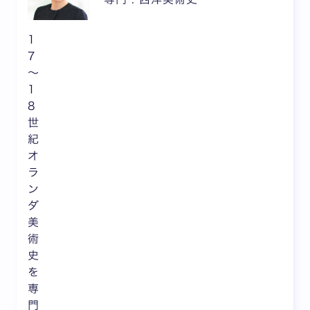
1
7
〜
1
8
世
紀
オ
ラ
ン
ダ
美
術
史
を
専
門