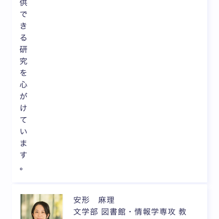
供
で
き
る
研
究
を
心
が
け
て
い
ま
す
。
安形 麻理
文学部 図書館・情報学専攻 教