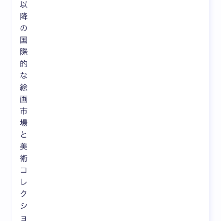
以
降
の
国
際
的
な
絵
画
市
場
と
美
術
コ
レ
ク
シ
ョ