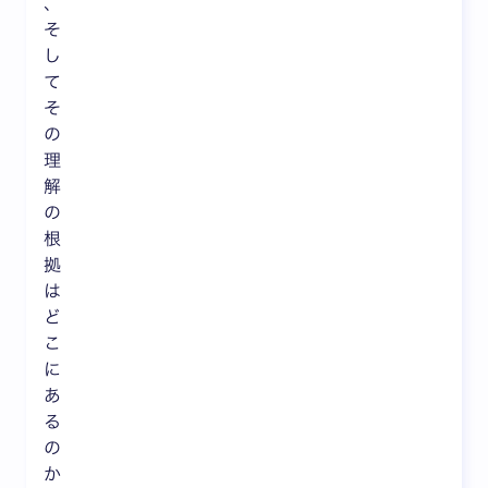
、
そ
し
て
そ
の
理
解
の
根
拠
は
ど
こ
に
あ
る
の
か