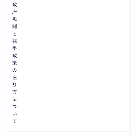
政
府
規
制
と
競
争
政
策
の
在
り
方
に
つ
い
て