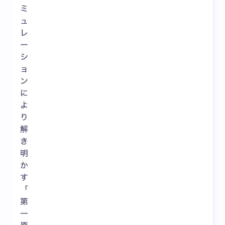
ミ
ュ
レ
ー
シ
ョ
ン
に
よ
り
解
き
明
か
す
「
第
一