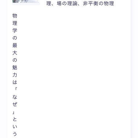
理、場の理論、非平衡の物理
物
理
学
の
最
大
の
魅
力
は
「
な
ぜ
」
と
い
う