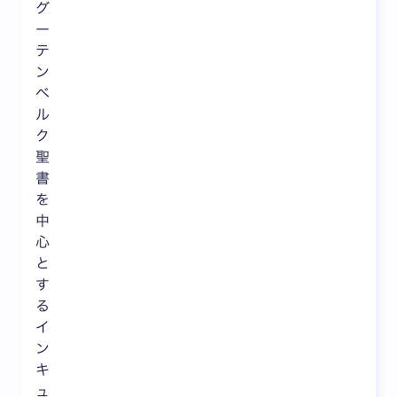
グ
ー
テ
ン
ベ
ル
ク
聖
書
を
中
心
と
す
る
イ
ン
キ
ュ