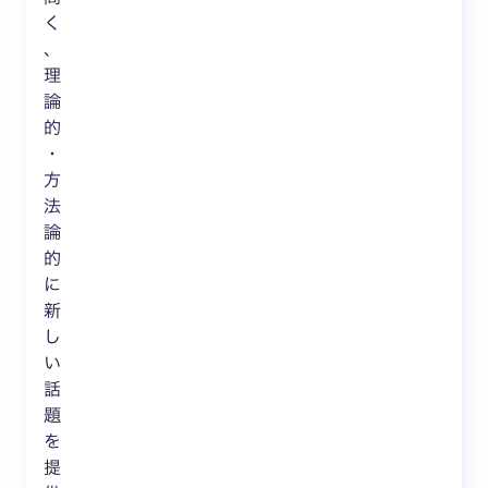
く
、
理
論
的
・
方
法
論
的
に
新
し
い
話
題
を
提