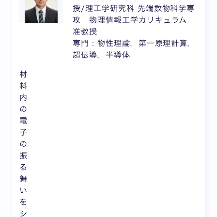
授/理工学研究科 先端数物科学専
攻 物理情報工学カリキュラム
准教授
専門 : 物性理論，第一原理計算，
超伝導，半導体
材
料
内
の
電
子
の
振
る
舞
い
を
シ