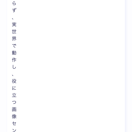
ら
ず
、
実
世
界
で
動
作
し
、
役
に
立
つ
画
像
セ
ン