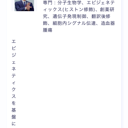
専門 : 分子生物学、エピジェネテ
ィックス(ヒストン修飾)、創薬研
究、遺伝子発現制御、翻訳後修
飾、細胞内シグナル伝達、造血器
腫瘍
エ
ピ
ジ
ェ
ネ
テ
ィ
ク
ス
を
基
盤
に