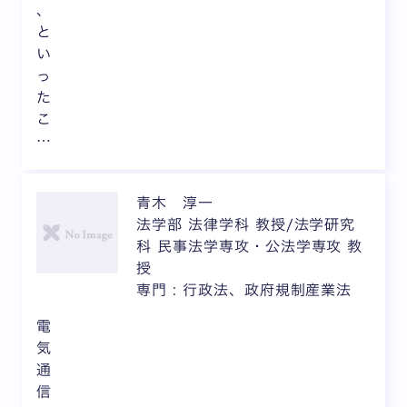
、
と
い
っ
た
こ
…
青木 淳一
法学部 法律学科 教授/法学研究
科 民事法学専攻・公法学専攻 教
授
専門 : 行政法、政府規制産業法
電
気
通
信