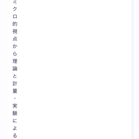
ミ
ク
ロ
的
視
点
か
ら
理
論
と
計
量
・
実
験
に
よ
る