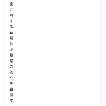
化
に
対
す
る
新
規
創
薬
戦
略
の
確
立
を
目
指
す