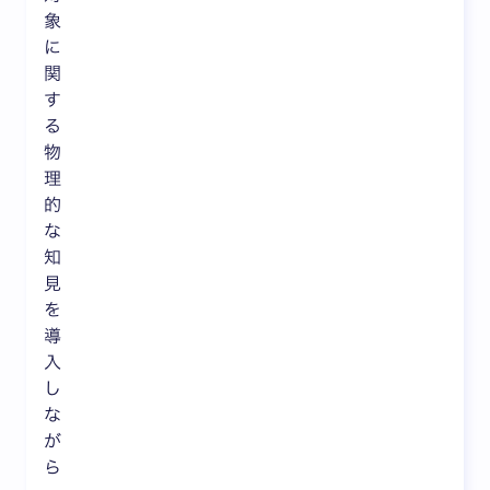
象
に
関
す
る
物
理
的
な
知
見
を
導
入
し
な
が
ら