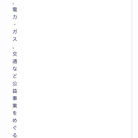
、
電
力
・
ガ
ス
、
交
通
な
ど
公
益
事
業
を
め
ぐ
る