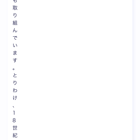
も
取
り
組
ん
で
い
ま
す
。
と
り
わ
け
、
1
8
世
紀