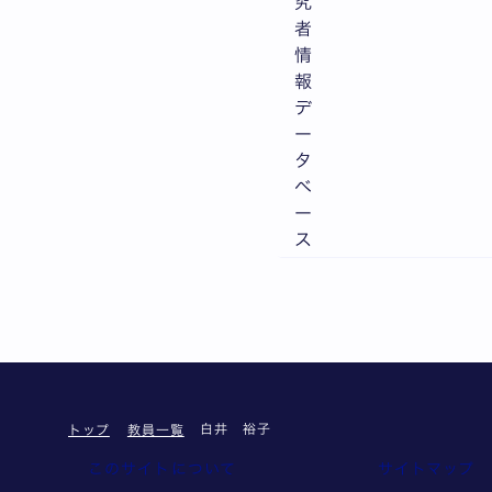
究
者
情
報
デ
ー
タ
ベ
ー
ス
白井 裕子
トップ
教員一覧
このサイトについて
サイトマップ