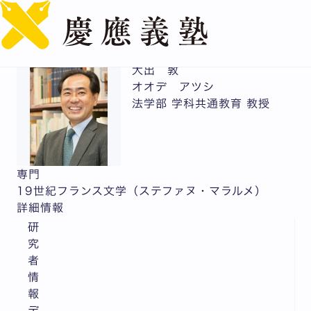
English
大出 敦
オオデ アツシ
法学部 学科共通教育 教授
専門
19世紀フランス文学（ステファヌ・マラルメ）
詳細情報
研
究
者
情
報
デ