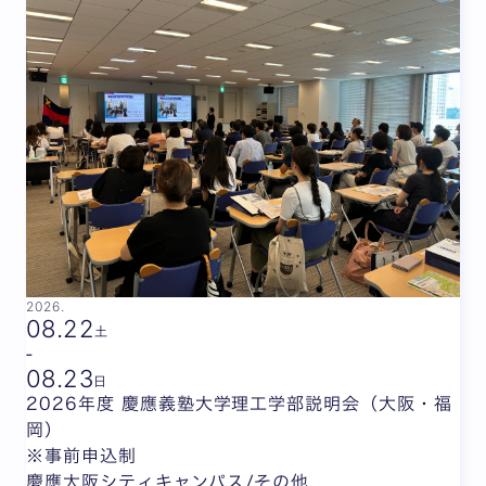
2026.
08.
22
土
-
08.
23
日
2026年度 慶應義塾大学理工学部説明会（大阪・福
岡）
※事前申込制
慶應大阪シティキャンパス/その他