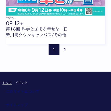
2026.
09.
12
土
第18回 科学とあそぶ幸せな一日
新川崎タウンキャンパス/その他
前のページ
次の
1
2
イベント
トップ
このサイトについて
サイトマップ