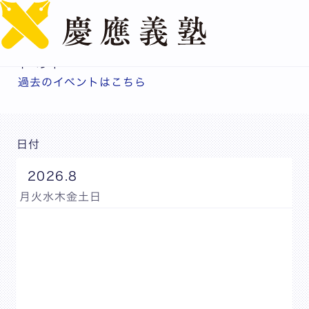
English
イベント
過去のイベントはこちら
日付
2026.8
月
火
水
木
金
土
日