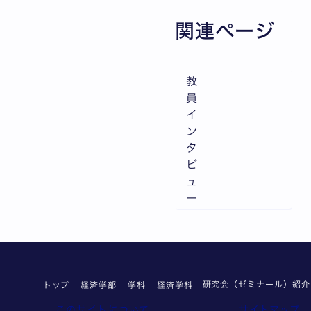
関連ページ
教
員
イ
ン
タ
ビ
ュ
ー
研究会（ゼミナール）紹介
トップ
経済学部
学科
経済学科
このサイトについて
サイトマップ