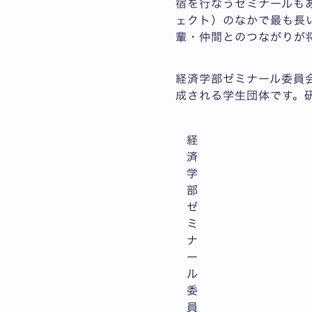
宿を行なうゼミナールも
ェクト）のなかで最も長
輩・仲間とのつながりが
経済学部ゼミナール委員
成される学生団体です。
経
済
学
部
ゼ
ミ
ナ
ー
ル
委
員