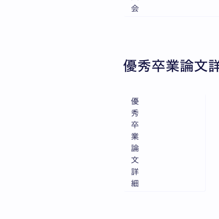
会
優秀卒業論文
優
秀
卒
業
論
文
詳
細