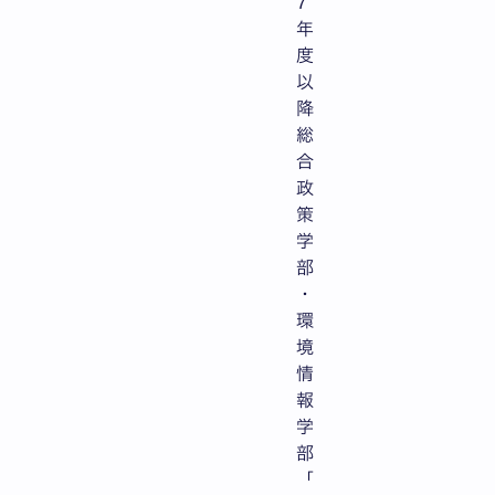
7
年
度
以
降
総
合
政
策
学
部
・
環
境
情
報
学
部
「