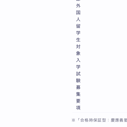
外
国
人
留
学
生
対
象
入
学
試
験
募
集
要
項
※「合格時保証型：慶應義塾