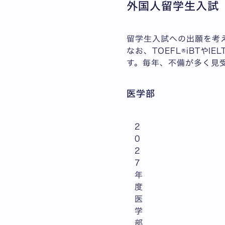
外国人留学生入試
留学生入試への出願を考
なお、
TOEFL®iBTや
す。毎年、不備が多く見
医学部
2
0
2
7
年
度
医
学
部