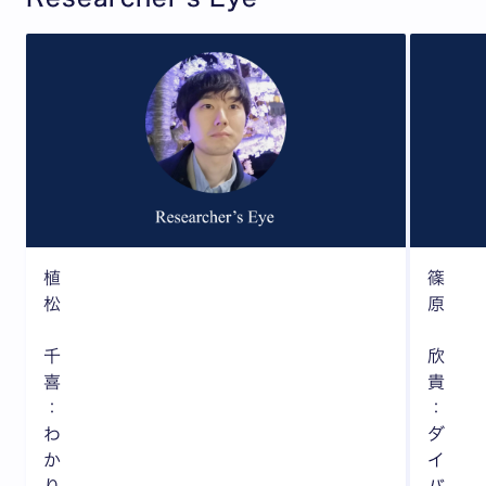
植
篠
松
原
千
欣
喜
貴
：
：
わ
ダ
か
イ
り
バ