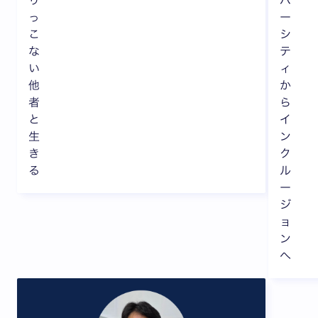
っ
ー
こ
シ
な
テ
い
ィ
他
か
者
ら
と
イ
生
ン
き
ク
る
ル
ー
ジ
ョ
ン
へ