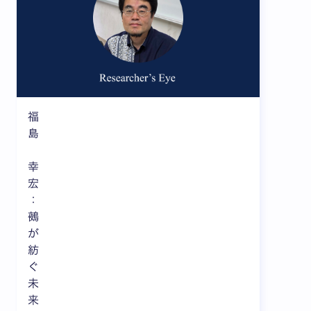
福
島
幸
宏
：
鵺
が
紡
ぐ
未
来