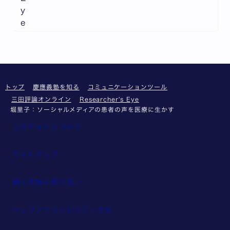
y
e
トップ
慶應義塾を知る
コミュニケーションツール
三田評論オンライン
Researcher's Eye
堀里子：ソーシャルメディアの患者の声を医療に生かす
このサイトについて
サイトマップ
個人情報の取り扱い
ウェブアクセシビリティ方針