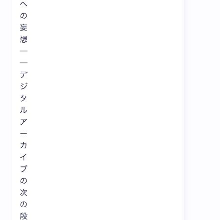
へ
の
妄
想
─
─
デ
ジ
タ
ル
ア
ー
カ
イ
ブ
の
次
の
段