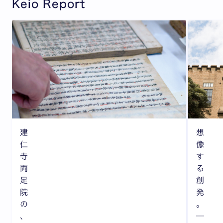
Keio Report
建
想
仁
像
寺
す
両
る
足
創
院
発
の
。
、
─