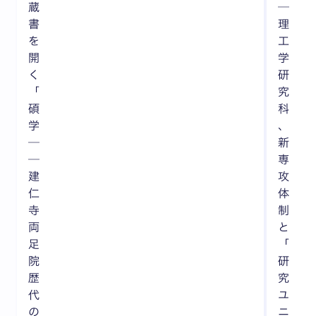
蔵
─
書
理
を
工
開
学
く
研
「
究
碩
科
学
、
─
新
─
専
建
攻
仁
体
寺
制
両
と
足
「
院
研
歴
究
代
ユ
の
ニ