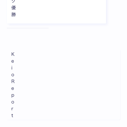
グ
優
勝
全3枚中1枚目を表示中
K
e
i
o
R
e
p
o
r
t