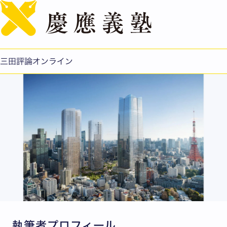
English
慶應義塾大学病院予防医療センターの森ビル株式会社虎ノ
門・麻布台プロジェクトA街区タワーへの拡張・移転につ
いて
三田評論オンライン
公開日：2022.10.24
執筆者プロフィール