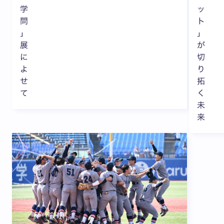
学
ッ
問
ト
」
」
展
が
に
切
よ
り
せ
拓
て
く
未
来