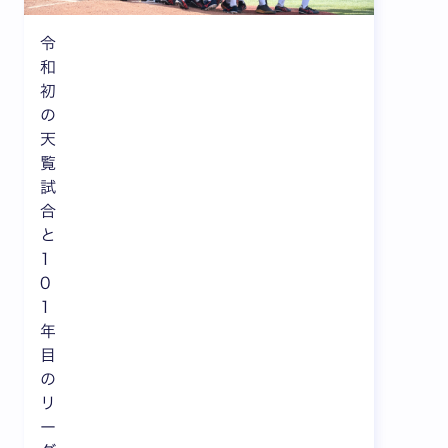
令
和
初
の
天
覧
試
合
と
1
0
1
年
目
の
リ
ー