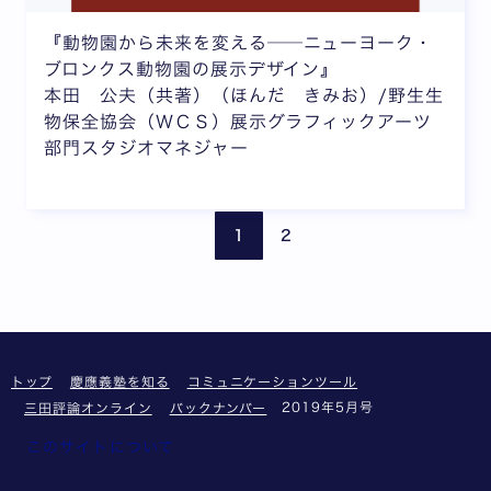
『動物園から未来を変える──ニューヨーク・
ブロンクス動物園の展示デザイン』
本田 公夫（共著）（ほんだ きみお）/野生生
物保全協会（ＷＣＳ）展示グラフィックアーツ
部門スタジオマネジャー
前のページ
次の
1
2
トップ
慶應義塾を知る
コミュニケーションツール
2019年5月号
三田評論オンライン
バックナンバー
このサイトについて