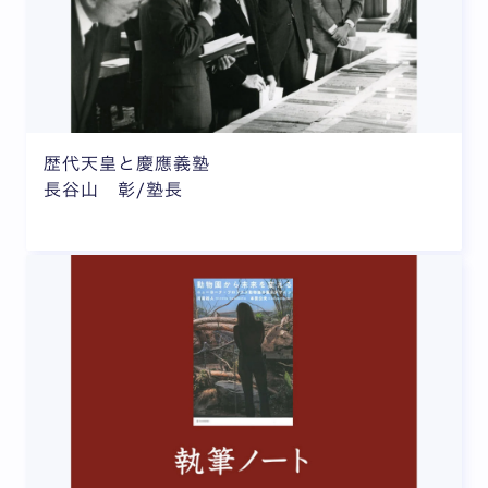
歴代天皇と慶應義塾
長谷山 彰/塾長