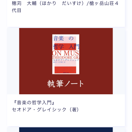
穂苅 大輔（ほかり だいすけ）/槍ヶ岳山荘４
代目
『音楽の哲学入門』
セオドア・グレイシック（著）