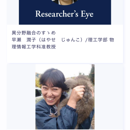
異分野融合のすゝめ
早瀬 潤子（はやせ じゅんこ）/理工学部 物
理情報工学科准教授