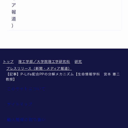
ア
報
道
）
トップ
理工学部／大学院理工学研究科
研究
プレスリリース（新聞・メディア報道）
【記事】P-Life配合PPの分解メカニズム【生命情報学科 宮本 憲二
教授】
このサイトについて
サイトマップ
個人情報の取り扱い