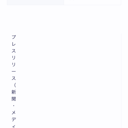
プ
レ
ス
リ
リ
ー
ス
（
新
聞
・
メ
デ
ィ