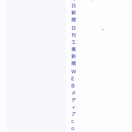
日
新
聞
日
、
刊
工
業
新
聞
W
E
B
メ
デ
ィ
ア
c
o