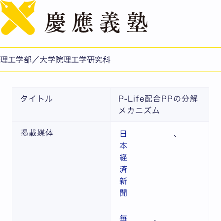
English
【記事】P-Life配合PPの分解メカニズム【生命情報学
科 宮本 憲二 教授】
公開日：2026.03.06
理工学部／大学院理工学研究科
理工学部/理工学研究科
タイトル
P-Life配合PPの分解
メカニズム
掲載媒体
日
、
本
経
済
新
聞
毎
、