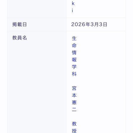
k
i
掲載日
2026年3月3日
教員名
生
命
情
報
学
科
宮
本
憲
二
教
授