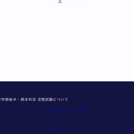
ス
度春学期後半・期末科目 定期試験について
個人情報の取り扱い
報
お問い合わせ