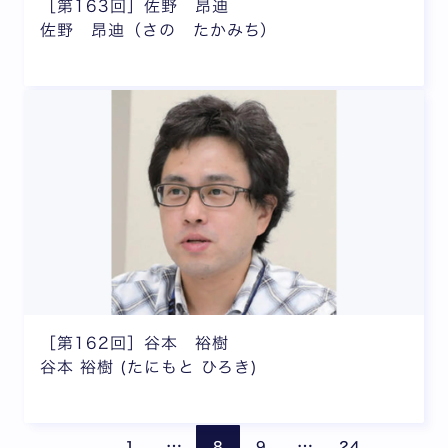
［第163回］佐野 昂迪
佐野 昂迪（さの たかみち）
［第162回］谷本 裕樹
谷本 裕樹 (たにもと ひろき)
ページが省略されています
ページが省略されて
前のページ
次の
…
…
1
8
9
24