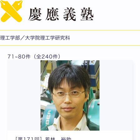
English
塾員来往（卒業生コラム）
理工学部／大学院理工学研究科
71~80件（全240件）
［第171回］若林 裕助