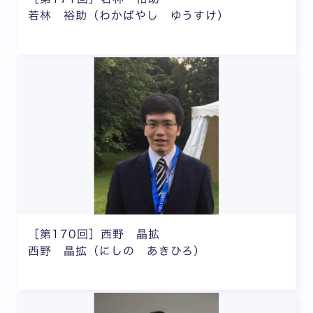
若林 裕助（わかばやし ゆうすけ）
［第170回］西野 晶拡
西野 晶拡（にしの あきひろ）