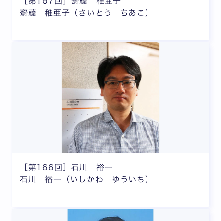
［第167回］齋藤 稚亜子
齋藤 稚亜子（さいとう ちあこ）
［第166回］石川 裕一
石川 裕一（いしかわ ゆういち）