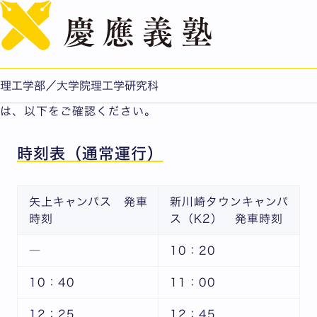
English
矢上～K2 シャトル便
矢上キャンパスと新川崎（K2）タウンキャンパスの間は、
慶應義塾の塾生と教職員のみが利用できるシャトル便を運
理工学部／大学院理工学研究科
航しております。シャトル便の乗降場所および運行時刻表
は、以下をご確認ください。
時刻表（通常運行）
矢上キャンパス 発車
新川崎タウンキャンパ
時刻
ス（K2） 発車時刻
―
10：20
10：40
11：00
12：25
12：45