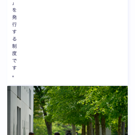
」
を
発
行
す
る
制
度
で
す
。