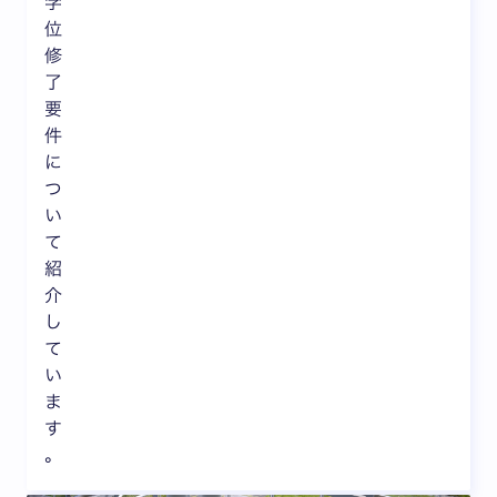
学
位
修
了
要
件
に
つ
い
て
紹
介
し
て
い
ま
す
。