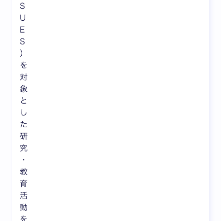
S
U
E
S
）
を
対
象
と
し
た
研
究
・
教
育
活
動
を