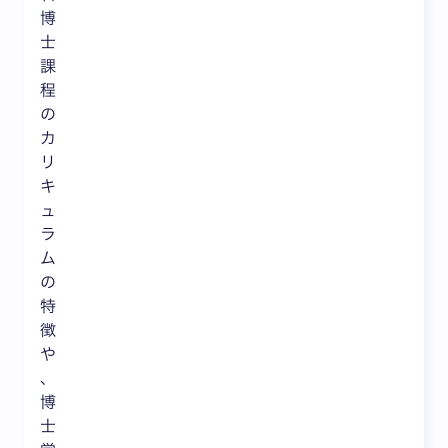
博
士
課
程
の
カ
リ
キ
ュ
ラ
ム
の
特
徴
や
、
博
士