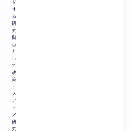
ド
す
る
研
究
拠
点
と
し
て
政
策
・
メ
デ
ィ
ア
研
究