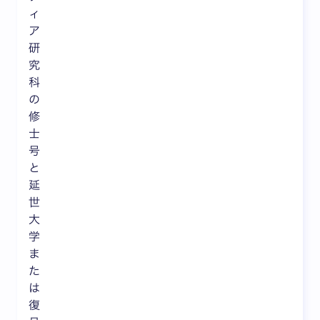
ィ
ア
研
究
科
の
修
士
号
と
延
世
大
学
ま
た
は
復