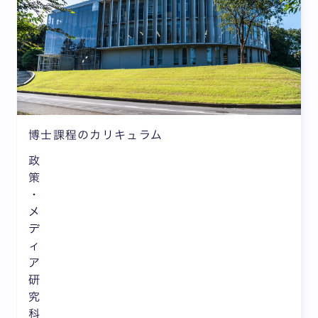
博士課程のカリキュラム
政
策
・
メ
デ
ィ
ア
研
究
科