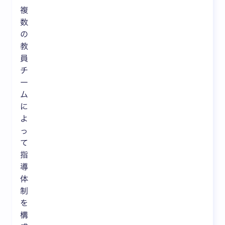
複
数
の
教
員
チ
ー
ム
に
よ
っ
て
指
導
体
制
を
構