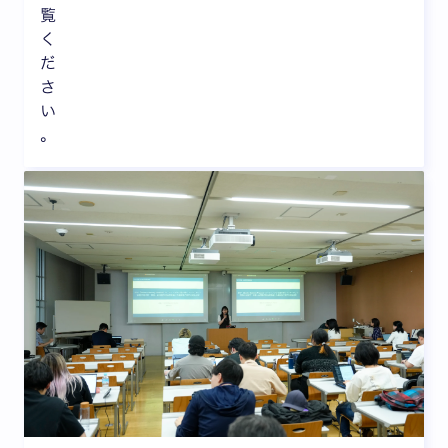
覧
く
だ
さ
い
。