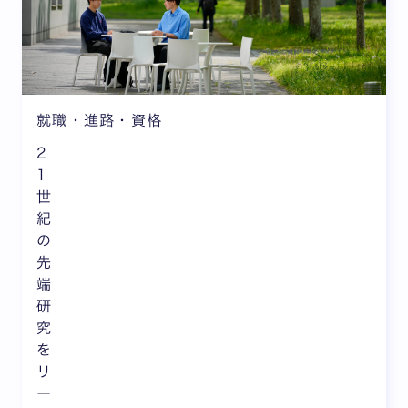
就職・進路・資格
2
1
世
紀
の
先
端
研
究
を
リ
ー