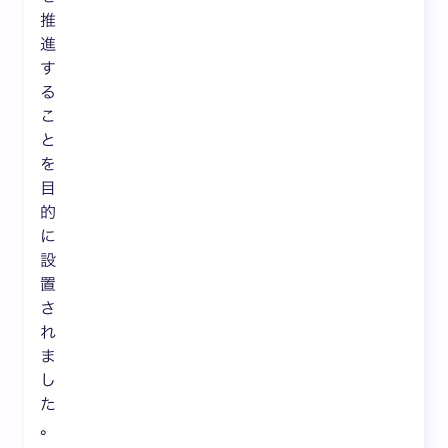
推
進
す
る
こ
と
を
目
的
に
設
置
さ
れ
ま
し
た
。