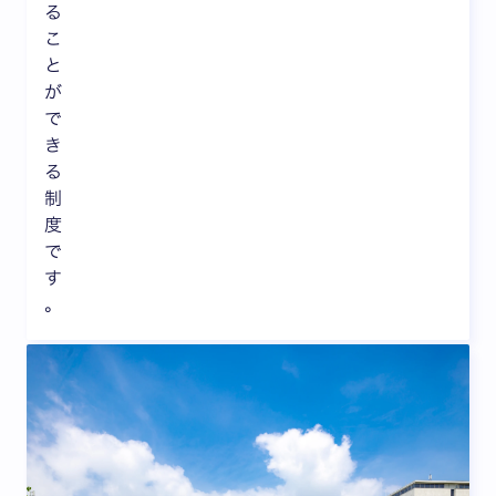
る
こ
と
が
で
き
る
制
度
で
す
。