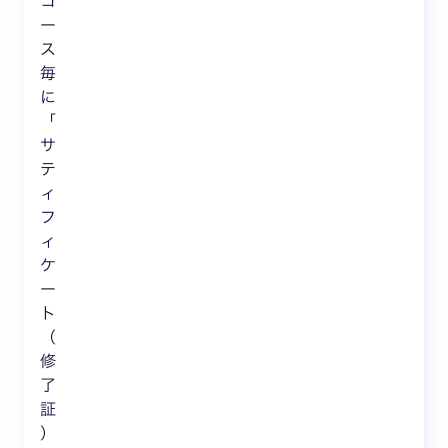
コ
ー
ス
毎
に
「
サ
テ
ィ
フ
ィ
ケ
ー
ト
（
修
了
証
）