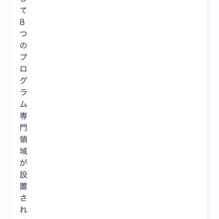
て
8
つ
の
プ
ロ
グ
ラ
ム
専
門
領
域
が
設
置
さ
れ