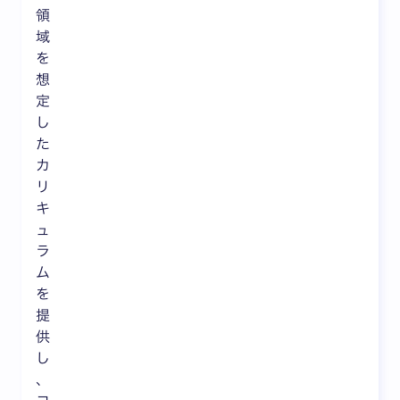
領
域
を
想
定
し
た
カ
リ
キ
ュ
ラ
ム
を
提
供
し
、