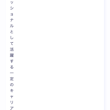
ッ
シ
ョ
ナ
ル
と
し
て
活
躍
す
る
一
定
の
キ
ャ
リ
ア