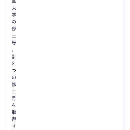
旦
大
学
の
修
士
号
、
計
2
つ
の
修
士
号
を
取
得
す