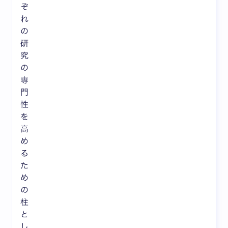
ぞ
れ
の
研
究
の
専
門
性
を
高
め
る
た
め
の
柱
と
し