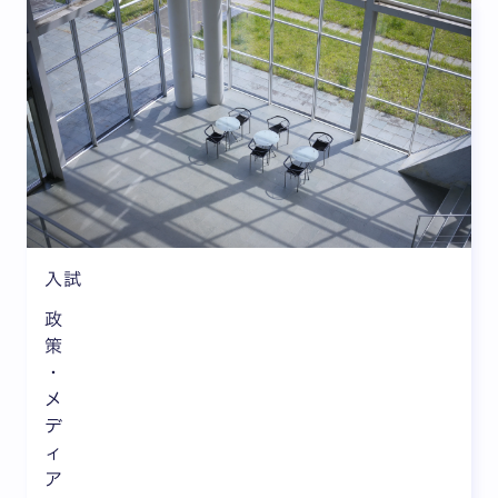
入試
政
策
・
メ
デ
ィ
ア