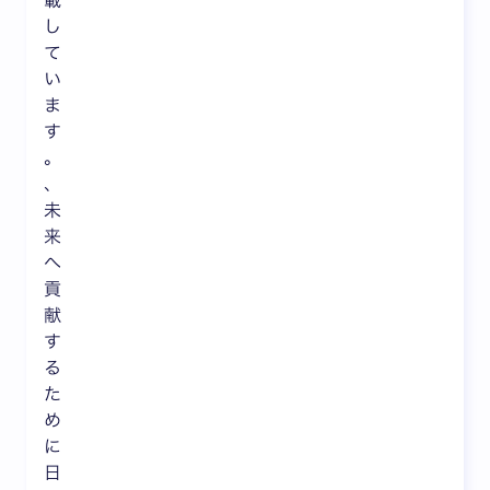
し
て
い
ま
す
。
、
未
来
へ
貢
献
す
る
た
め
に
日