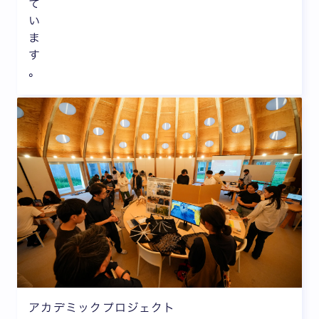
て
い
ま
す
。
アカデミックプロジェクト