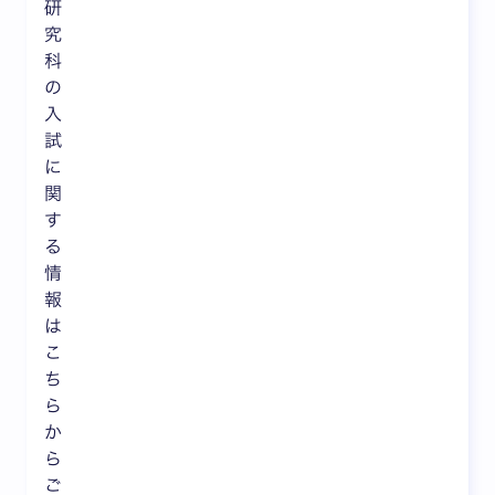
研
究
科
の
入
試
に
関
す
る
情
報
は
こ
ち
ら
か
ら
ご