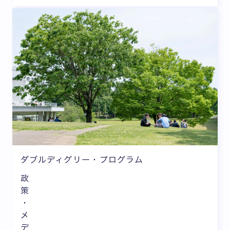
ダブルディグリー・プログラム
政
策
・
メ
デ