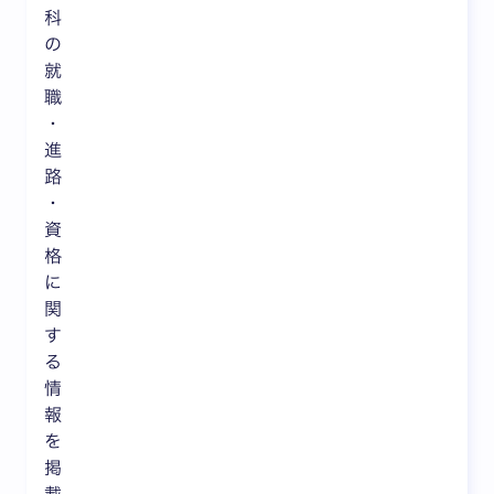
科
の
就
職
・
進
路
・
資
格
に
関
す
る
情
報
を
掲
載