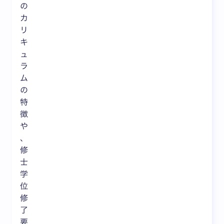
の
カ
リ
キ
ュ
ラ
ム
の
特
徴
や
、
修
士
学
位
修
了
要