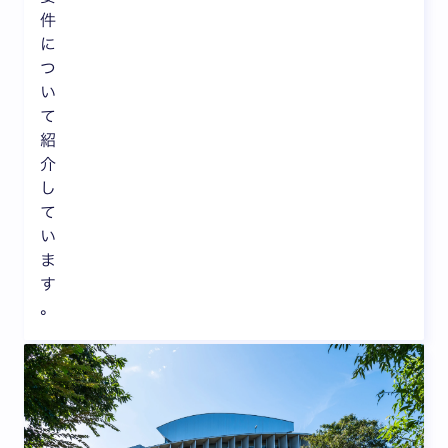
件
に
つ
い
て
紹
介
し
て
い
ま
す
。