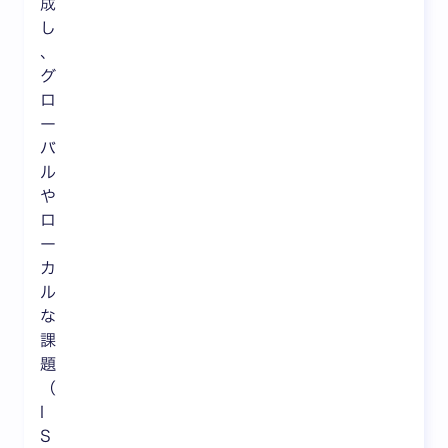
成
し
、
グ
ロ
ー
バ
ル
や
ロ
ー
カ
ル
な
課
題
（
I
S