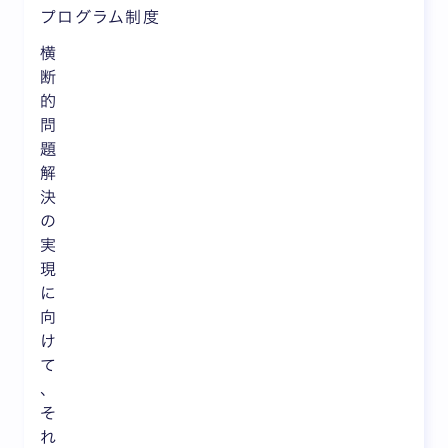
プログラム制度
横
断
的
問
題
解
決
の
実
現
に
向
け
て
、
そ
れ