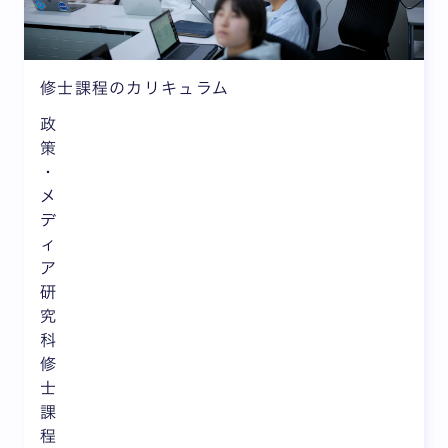
修士課程のカリキュラム
政
策
・
メ
デ
ィ
ア
研
究
科
修
士
課
程