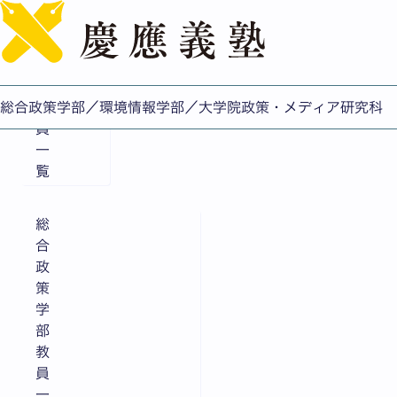
English
教員一覧
総合政策学部／環境情報学部／大学院政策・メディア研究科
教
員
一
覧
総
合
政
策
学
部
教
員
一