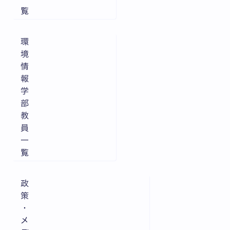
覧
環
境
情
報
学
部
教
員
一
覧
政
策
・
メ