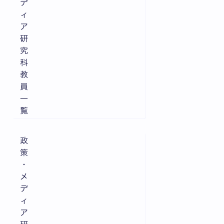
デ
ィ
ア
研
究
科
教
員
一
覧
政
策
・
メ
デ
ィ
ア